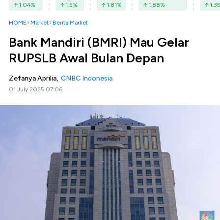
1.04
%
1.5
%
1.81
%
1.88
%
1.3
HOME
Market
Berita Market
Bank Mandiri (BMRI) Mau Gelar
RUPSLB Awal Bulan Depan
Zefanya Aprilia,
CNBC Indonesia
01 July 2025 07:06