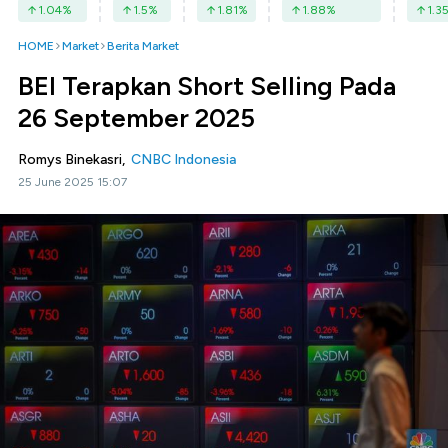
1.04
%
1.5
%
1.81
%
1.88
%
1.3
HOME
Market
Berita Market
BEI Terapkan Short Selling Pada
26 September 2025
Romys Binekasri,
CNBC Indonesia
25 June 2025 15:07