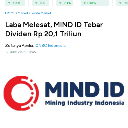
1.04
%
1.5
%
1.81
%
1.88
%
1.3
HOME
Market
Berita Market
Laba Melesat, MIND ID Tebar
Dividen Rp 20,1 Triliun
Zefanya Aprilia,
CNBC Indonesia
12 June 2025 10:45