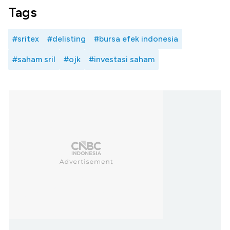
Tags
#sritex
#delisting
#bursa efek indonesia
#saham sril
#ojk
#investasi saham