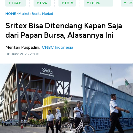
1.04
%
1.5
%
1.81
%
1.88
%
1.3
HOME
Market
Berita Market
Sritex Bisa Ditendang Kapan Saja
dari Papan Bursa, Alasannya Ini
Mentari Puspadini,
CNBC Indonesia
08 June 2025 21:00