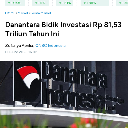
1.04
%
1.5
%
1.81
%
1.88
%
1.3
HOME
Market
Berita Market
Danantara Bidik Investasi Rp 81,53
Triliun Tahun Ini
Zefanya Aprilia,
CNBC Indonesia
03 June 2025 16:02