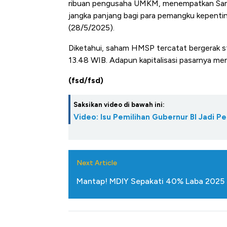
ribuan pengusaha UMKM, menempatkan Sampo
jangka panjang bagi para pemangku kepentinga
(28/5/2025).
Diketahui, saham HMSP tercatat bergerak st
13.48 WIB. Adapun kapitalisasi pasarnya menc
(fsd/fsd)
Saksikan video di bawah ini:
Video: Isu Pemilihan Gubernur BI Jadi Pe
Next Article
Mantap! MDIY Sepakati 40% Laba 2025 