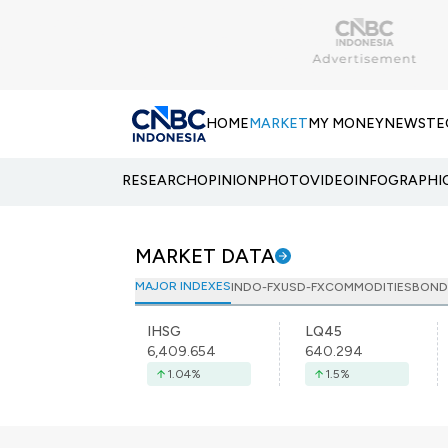
HOME
MARKET
MY MONEY
NEWS
TE
RESEARCH
OPINION
PHOTO
VIDEO
INFOGRAPHI
MARKET DATA
MAJOR INDEXES
INDO-FX
USD-FX
COMMODITIES
BOND
IHSG
LQ45
6,409.654
640.294
1.04
%
1.5
%