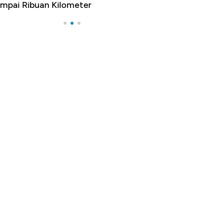
mpai Ribuan Kilometer
Melancong Luar 