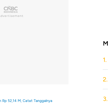
M
1.
2.
3.
en Rp 52,14 M, Catat Tanggalnya