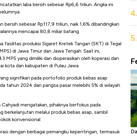
tatkan laba bersih sebesar Rp6,6 triliun. Angka ini
4.
belumnya.
bersih sebesar Rp117,9 triliun, naik 1,6% dibandingkan
lannya mencapai 80,8 miliar batang.
5.
asilitas produksi Sigaret Kretek Tangan (SKT) di Tegal
t (MPS) di Jawa Timur dan Jawa Tengah. Saat ini,
43 MPS yang dimiliki dan dioperasikan oleh koperasi dan
F
ai kota dan kabupaten di Pulau Jawa.
ang signifikan pada portofolio produk bebas asap
ada tahun 2024 dan pangsa pasar melebihi 5% di wilayah
n Cahyadi mengatakan, pihaknya berfokus pada
 berkelanjutan melalui produk bebas asap, sambil
okok konvensional.
Begini Cara Korsel atasi Panas Tanpa AC
Da
orasi dengan berbagai pemangku kepentingan, termasuk