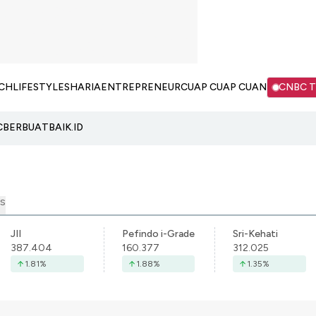
CH
LIFESTYLE
SHARIA
ENTREPRENEUR
CUAP CUAP CUAN
CNBC 
C
BERBUATBAIK.ID
S
JII
Pefindo i-Grade
Sri-Kehati
387.404
160.377
312.025
1.81
%
1.88
%
1.35
%