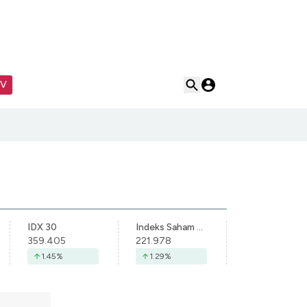
TV
IDX 30
Indeks Saham Syariah Indonesia
359.405
221.978
1.45
%
1.29
%