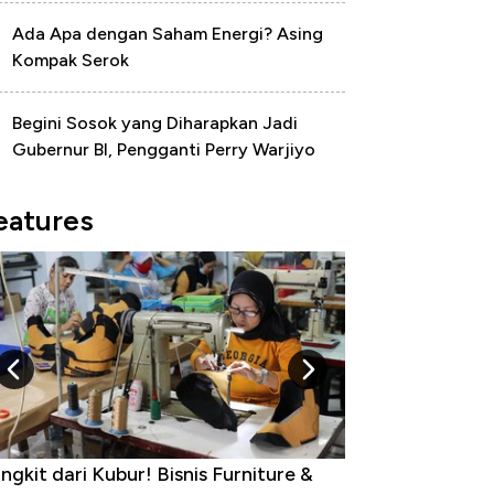
Ada Apa dengan Saham Energi? Asing
Kompak Serok
Begini Sosok yang Diharapkan Jadi
Gubernur BI, Pengganti Perry Warjiyo
eatures
ngkit dari Kubur! Bisnis Furniture &
Industri Susu J