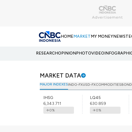
HOME
MARKET
MY MONEY
NEWS
TE
RESEARCH
OPINION
PHOTO
VIDEO
INFOGRAPHI
MARKET DATA
MAJOR INDEXES
INDO-FX
USD-FX
COMMODITIES
BOND
IHSG
LQ45
6,343.711
630.859
0
%
0
%