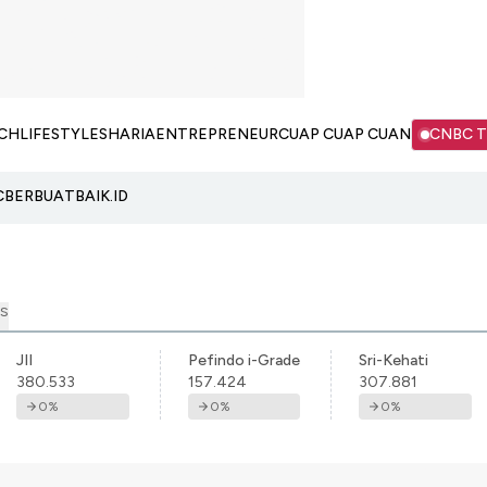
CH
LIFESTYLE
SHARIA
ENTREPRENEUR
CUAP CUAP CUAN
CNBC 
C
BERBUATBAIK.ID
S
JII
Pefindo i-Grade
Sri-Kehati
380.533
157.424
307.881
0
%
0
%
0
%