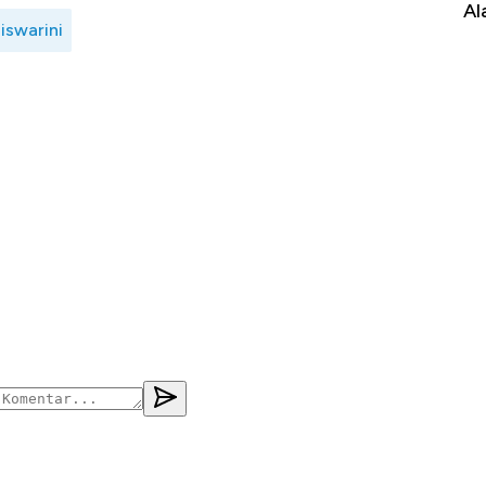
Impor 100 Negara
Al
iswarini