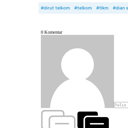
#dirut telkom
#telkom
#tlkm
#dian s