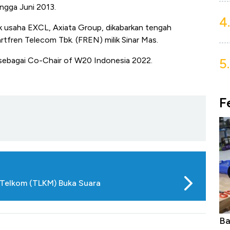
ingga Juni 2013.
4.
uk usaha EXCL, Axiata Group, dikabarkan tengah
tfren Telecom Tbk. (FREN) milik Sinar Mas.
5.
if sebagai Co-Chair of W20 Indonesia 2022.
F
Telkom (TLKM) Buka Suara
Dominasi China Menggila, Jadi Sumber
Ba