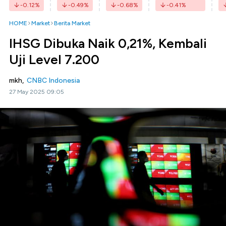
-0.12
%
-0.49
%
-0.68
%
-0.41
%
HOME
Market
Berita Market
IHSG Dibuka Naik 0,21%, Kembali
Uji Level 7.200
mkh,
CNBC Indonesia
27 May 2025 09:05