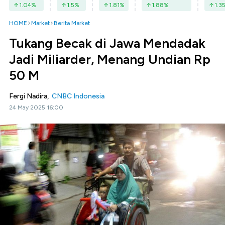
1.04
%
1.5
%
1.81
%
1.88
%
1.3
HOME
Market
Berita Market
Tukang Becak di Jawa Mendadak
Jadi Miliarder, Menang Undian Rp
50 M
Fergi Nadira,
CNBC Indonesia
24 May 2025 16:00