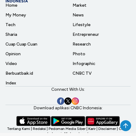
Home
Market
My Money
News
Tech
Lifestyle
Sharia
Entrepreneur
Cuap Cuap Cuan
Research
Opinion
Photo
Video
Infographic
Berbuatbaik.id
CNBC TV
Index
Connect With Us:
Download aplikasi CNBC Indonesia:
Tentang Kami
|
Redaksi
|
Pedoman Media Siber
|
Karir
|
Disclaimer
|
CNBC
Indonesia My Investment