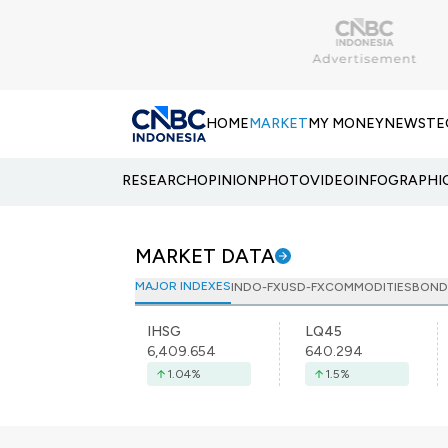
HOME
MARKET
MY MONEY
NEWS
TE
RESEARCH
OPINION
PHOTO
VIDEO
INFOGRAPHI
MARKET DATA
MAJOR INDEXES
INDO-FX
USD-FX
COMMODITIES
BOND
IHSG
LQ45
6,409.654
640.294
1.04
%
1.5
%