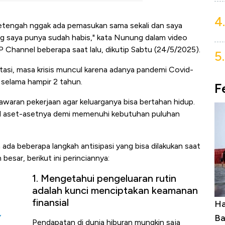
4.
etengah nggak ada pemasukan sama sekali dan saya
ang saya punya sudah habis," kata Nunung dalam video
hannel beberapa saat lalu, dikutip Sabtu (24/5/2025).
5.
itasi, masa krisis muncul karena adanya pandemi Covid-
 selama hampir 2 tahun.
F
aran pekerjaan agar keluarganya bisa bertahan hidup.
jual aset-asetnya demi memenuhi kebutuhan puluhan
ada beberapa langkah antisipasi yang bisa dilakukan saat
esar, berikut ini perinciannya:
1. Mengetahui pengeluaran rutin
adalah kunci menciptakan keamanan
finansial
uasai
Harga Batu Bara Bangkit, Ada Kabar
Ha
,
ng-Airbus?
Baik Buat Pengusaha RI
Ap
Pendapatan di dunia hiburan mungkin saja