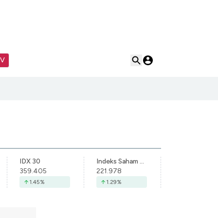
TV
IDX 30
Indeks Saham Syariah Indonesia
359.405
221.978
1.45
%
1.29
%