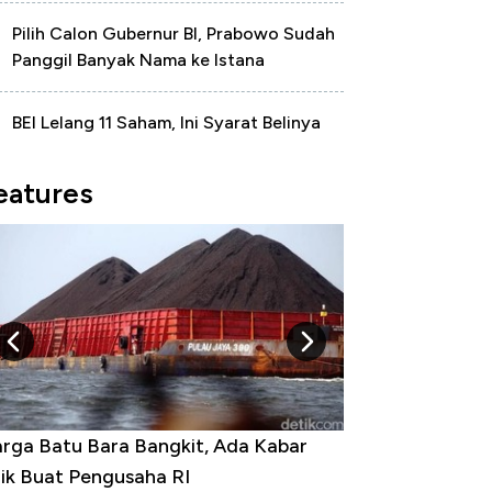
Pilih Calon Gubernur BI, Prabowo Sudah
Panggil Banyak Nama ke Istana
BEI Lelang 11 Saham, Ini Syarat Belinya
eatures
rga Emas Jatuh Usai Terbang 3 Hari,
a yang Sebenarnya Terjadi?