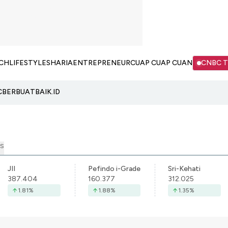
CH
LIFESTYLE
SHARIA
ENTREPRENEUR
CUAP CUAP CUAN
CNBC 
C
BERBUATBAIK.ID
S
JII
Pefindo i-Grade
Sri-Kehati
387.404
160.377
312.025
1.81
%
1.88
%
1.35
%