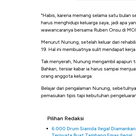
"Habis, karena memang selama satu bulan s
harus menghidupi keluarga saya, jadi apa y
wawancaranya bersama Ruben Onsu di MOP C
Menurut Nunung, setelah keluar dari rehabil
19. Hal ini membuatnya sulit mendapat kerja
Tak menyerah, Nunung mengambil apapun taw
Bahkan, tersiar kabar ia harus sampai men
orang anggota keluarga.
Belajar dari pengalaman Nunung, sebetulnya 
pemasukan tipis tapi kebutuhan pengeluaran b
Pilihan Redaksi
Ini Kekuatan Uang Embraer K
6.000 Drum Sianida Ilegal Diamankan
Langit Dunia, Pembunuh Boei
Ternyata Buat Tambang Emas Ilegal