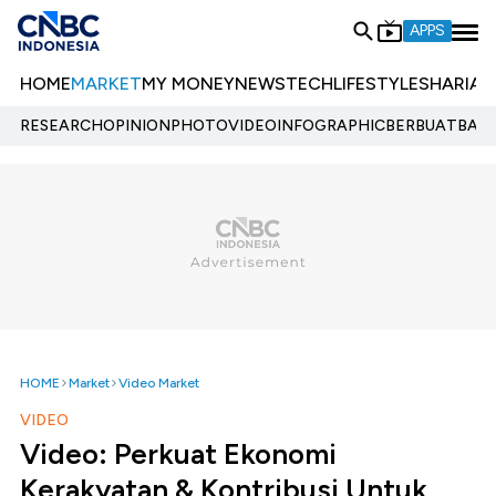
APPS
HOME
MARKET
MY MONEY
NEWS
TECH
LIFESTYLE
SHARIA
E
RESEARCH
OPINION
PHOTO
VIDEO
INFOGRAPHIC
BERBUATBAIK.
HOME
Market
Video Market
VIDEO
Video: Perkuat Ekonomi
Kerakyatan & Kontribusi Untuk