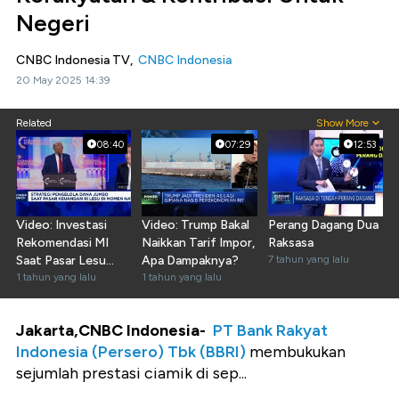
Negeri
CNBC Indonesia TV,
CNBC Indonesia
20 May 2025 14:39
Related
Show More
08:40
07:29
12:53
Video: Investasi
Video: Trump Bakal
Perang Dagang Dua
Rekomendasi MI
Naikkan Tarif Impor,
Raksasa
Saat Pasar Lesu
Apa Dampaknya?
7 tahun yang lalu
Sambut Era Trump
1 tahun yang lalu
1 tahun yang lalu
2.0
Jakarta,CNBC Indonesia-
PT Bank Rakyat
Indonesia (Persero) Tbk (BBRI)
membukukan
sejumlah prestasi ciamik di sep...