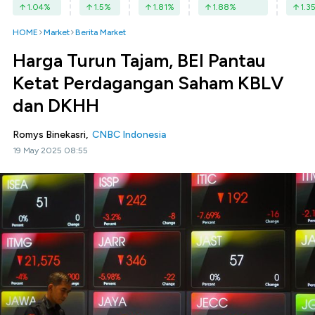
1.04
%
1.5
%
1.81
%
1.88
%
1.3
HOME
Market
Berita Market
Harga Turun Tajam, BEI Pantau
Ketat Perdagangan Saham KBLV
dan DKHH
Romys Binekasri,
CNBC Indonesia
19 May 2025 08:55