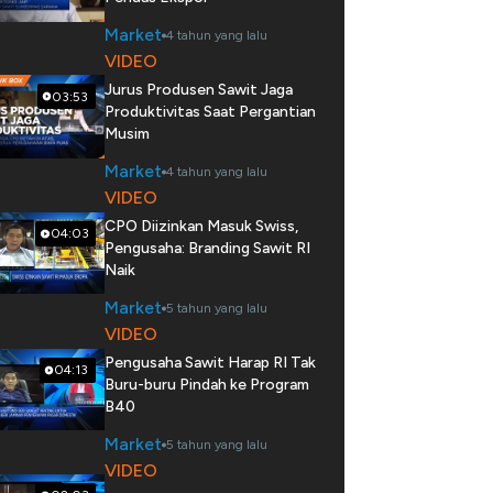
Market
4 tahun yang lalu
VIDEO
Jurus Produsen Sawit Jaga
03:53
Produktivitas Saat Pergantian
Musim
Market
4 tahun yang lalu
VIDEO
CPO Diizinkan Masuk Swiss,
04:03
Pengusaha: Branding Sawit RI
Naik
Market
5 tahun yang lalu
VIDEO
Pengusaha Sawit Harap RI Tak
04:13
Buru-buru Pindah ke Program
B40
Market
5 tahun yang lalu
VIDEO