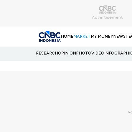
HOME
MARKET
MY MONEY
NEWS
TE
RESEARCH
OPINION
PHOTO
VIDEO
INFOGRAPHI