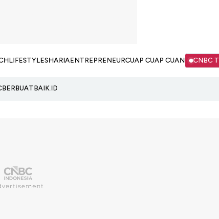
CH
LIFESTYLE
SHARIA
ENTREPRENEUR
CUAP CUAP CUAN
CNBC 
C
BERBUATBAIK.ID