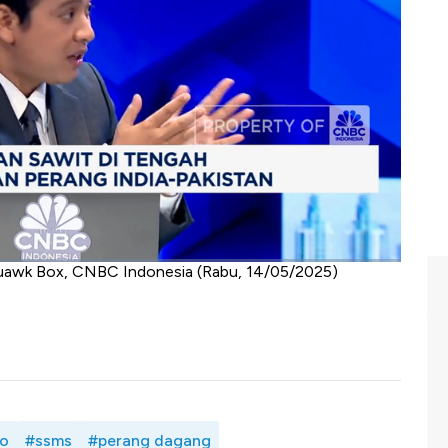
n Pakistan cukup besar maka ketegangan dua negara
 demikian mulai berlangsungnya gencatan senjata India-
uk biaya logistik minyak sawit RI dari kedua negara RI.
ogistik dan permintaan, SSMS mendorong peningkatan
ksanakan lewat pengaturan stok pupuk, hingga mencegak
duksi
is sawit? apa strategi industri menghadapi kondisi ini?
bowo dengan Presiden Direktur
PT Sawit Sumbermas
quawk Box, CNBC Indonesia (Rabu, 14/05/2025)
o
#ssms
#perang dagang