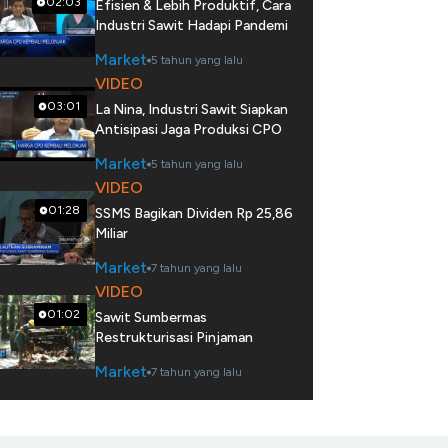
02:03
Efisien & Lebih Produktif, Cara
Industri Sawit Hadapi Pandemi
Market
5 tahun yang lalu
VIDEO
03:01
La Nina, Industri Sawit Siapkan
Antisipasi Jaga Produksi CPO
Market
5 tahun yang lalu
VIDEO
01:28
SSMS Bagikan Dividen Rp 25,86
Miliar
Market
7 tahun yang lalu
VIDEO
01:02
Sawit Sumbermas
Restrukturisasi Pinjaman
Market
7 tahun yang lalu