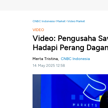
CNBC Indonesia
Market
Video Market
VIDEO
Video: Pengusaha Sa
Hadapi Perang Daga
Merta Tristina,
CNBC Indonesia
14 May 2025 12:58
Jakarta, CNBC Indonesia-
Gejolak ekonom
menghantui industri sawit imbas kenaikan ta
Indis dan Pakistan yang kian memanas.
Presiden Direktur
PT Sawit Sumbermas S
tarif impor AS tidak begitu berefek ke bi