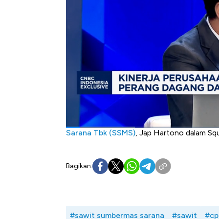
kurang dari 5%.
Namun mengingat ekspor CPO ke India da
nuklir AS ini cukup mengkhawatirkan. Meski
Pakistan tidak mengganggu permintaan termas
Mengantasipasi ancaman kenaikan biaya l
produktifitas dan efisiensi. Hal ini dila
kebocoran produksi serta meningkatkan pro
Seperti apa dampak gejolak gelobal ke bisn
Selengkapnya simak dialog Bramudya Pra
Sarana Tbk (SSMS)
, Jap Hartono dalam S
Bagikan:
#sawit sumbermas sarana
#sawit
#cp