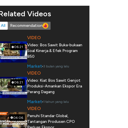
Related Videos
All
Recommendation
VIDEO
Video: Bos Sawit Buka-bukaan
06:21
Soal Kinerja & Efek Program
B50
Market
3 bulan yang lalu
VIDEO
Video: Kiat Bos Sawit Genjot
06:21
Produksi-Amankan Ekspor Era
Perang Dagang
Market
1 tahun yang lalu
VIDEO
Penuhi Standar Global,
04:06
Tantangan Produsen CPO
Perluas Ekspor