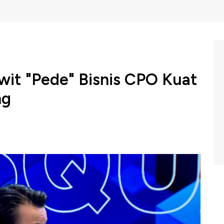
wit "Pede" Bisnis CPO Kuat
ng
i global dan ancaman gangguan rantai pasok masih
rif impor yang ditetapkan Amerika Serikat hingga perang
arana Tbk (SSMS)
, Jap Hartono mengatakan kenaikan
snis Crude Palm Oil (CPO) RI mengingat ekspor RI ke AS