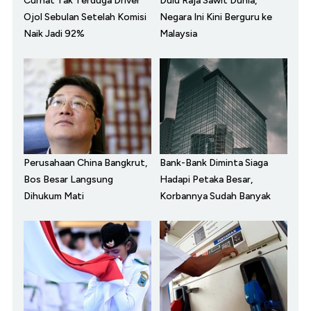
Curhat Tak Terduga Driver
Dulu Raja Sawit Dunia,
Ojol Sebulan Setelah Komisi
Negara Ini Kini Berguru ke
Naik Jadi 92%
Malaysia
Perusahaan China Bangkrut,
Bank-Bank Diminta Siaga
Bos Besar Langsung
Hadapi Petaka Besar,
Dihukum Mati
Korbannya Sudah Banyak