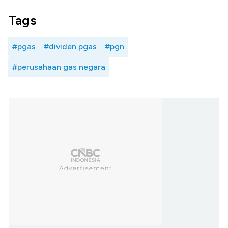
Tags
#pgas
#dividen pgas
#pgn
#perusahaan gas negara