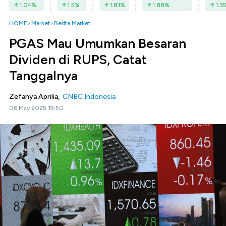
1.04
%
1.5
%
1.81
%
1.88
%
1.3
HOME
Market
Berita Market
PGAS Mau Umumkan Besaran
Dividen di RUPS, Catat
Tanggalnya
Zefanya Aprilia,
CNBC Indonesia
06 May 2025 19:50