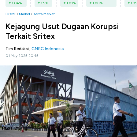
1.04
%
1.5
%
1.81
%
1.88
%
1.3
HOME
Market
Berita Market
Kejagung Usut Dugaan Korupsi
Terkait Sritex
Tim Redaksi,
CNBC Indonesia
01 May 2025 20:45