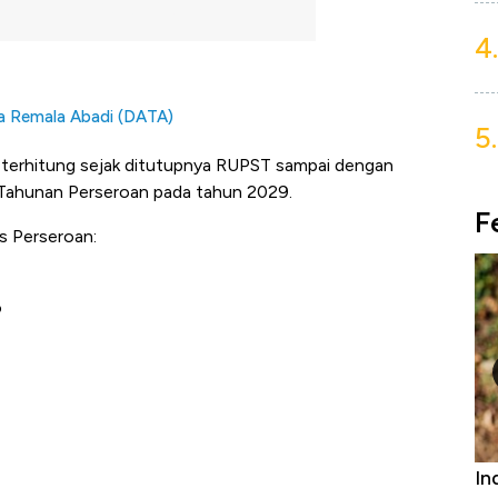
4.
rja Remala Abadi (DATA)
5.
f terhitung sejak ditutupnya RUPST sampai dengan
ahunan Perseroan pada tahun 2029.
F
s Perseroan:
o
Bangkit dari Kubur! Bisnis Furniture &
In