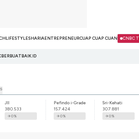
CH
LIFESTYLE
SHARIA
ENTREPRENEUR
CUAP CUAP CUAN
CNBC 
C
BERBUATBAIK.ID
S
JII
Pefindo i-Grade
Sri-Kehati
380.533
157.424
307.881
0
%
0
%
0
%