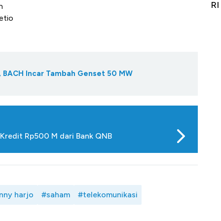
Alas Kaki Tumbuh Double Digit
RI
n
etio
m, BACH Incar Tambah Genset 50 MW
 Kredit Rp500 M dari Bank QNB
nny harjo
#saham
#telekomunikasi