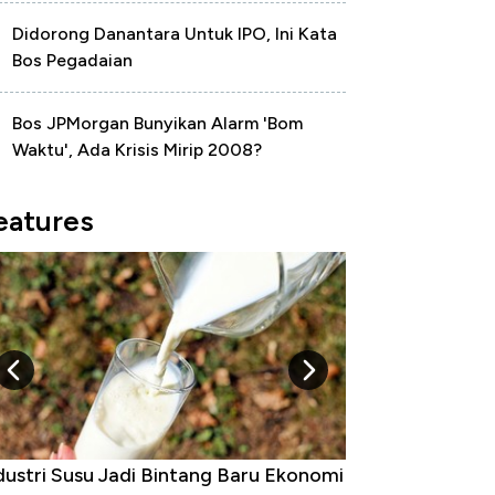
Didorong Danantara Untuk IPO, Ini Kata
Bos Pegadaian
Bos JPMorgan Bunyikan Alarm 'Bom
Waktu', Ada Krisis Mirip 2008?
eatures
dustri Susu Jadi Bintang Baru Ekonomi
5 Raja Ekonomi 