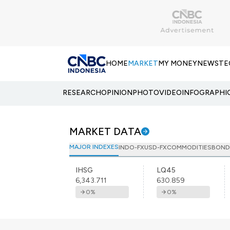
HOME
MARKET
MY MONEY
NEWS
TE
RESEARCH
OPINION
PHOTO
VIDEO
INFOGRAPHI
MARKET DATA
MAJOR INDEXES
INDO-FX
USD-FX
COMMODITIES
BOND
IHSG
LQ45
6,343.711
630.859
0
%
0
%