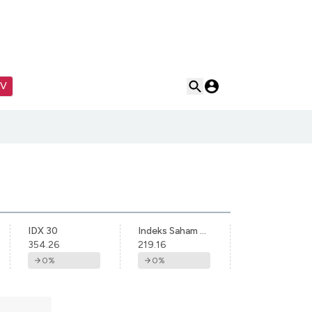
TV
IDX 30
Indeks Saham Syariah Indonesia
354.26
219.16
0
%
0
%