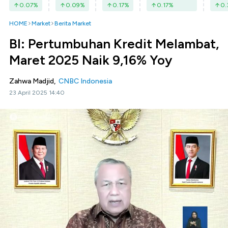
0.07
%
0.09
%
0.17
%
0.17
%
0.
HOME
Market
Berita Market
BI: Pertumbuhan Kredit Melambat,
Maret 2025 Naik 9,16% Yoy
Zahwa Madjid,
CNBC Indonesia
23 April 2025 14:40