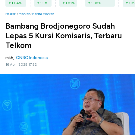
1.04
%
1.5
%
1.81
%
1.88
%
1.3
HOME
Market
Berita Market
Bambang Brodjonegoro Sudah
Lepas 5 Kursi Komisaris, Terbaru
Telkom
mkh,
CNBC Indonesia
16 April 2025 17:52