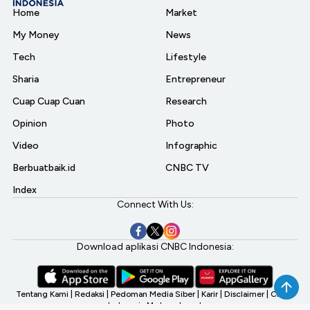
Home
Market
My Money
News
Tech
Lifestyle
Sharia
Entrepreneur
Cuap Cuap Cuan
Research
Opinion
Photo
Video
Infographic
Berbuatbaik.id
CNBC TV
Index
Connect With Us:
Download aplikasi CNBC Indonesia:
Tentang Kami
|
Redaksi
|
Pedoman Media Siber
|
Karir
|
Disclaimer
|
CNBC
Indonesia My Investment