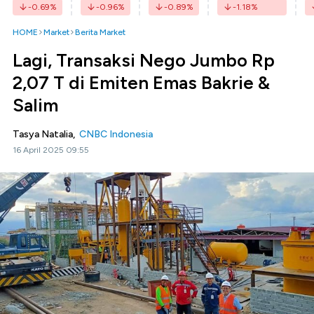
-0.69
%
-0.96
%
-0.89
%
-1.18
%
HOME
Market
Berita Market
Lagi, Transaksi Nego Jumbo Rp
2,07 T di Emiten Emas Bakrie &
Salim
Tasya Natalia,
CNBC Indonesia
16 April 2025 09:55