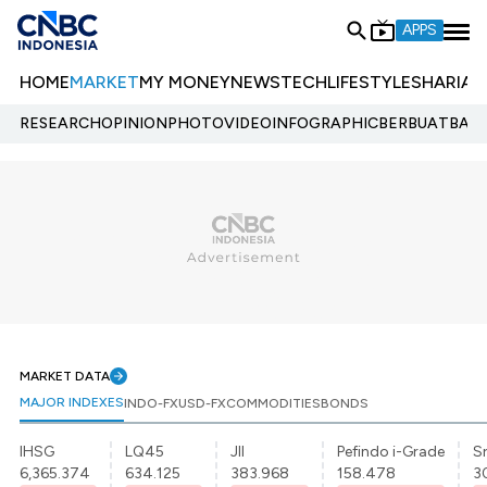
APPS
HOME
MARKET
MY MONEY
NEWS
TECH
LIFESTYLE
SHARIA
E
RESEARCH
OPINION
PHOTO
VIDEO
INFOGRAPHIC
BERBUATBAIK.
MARKET DATA
MAJOR INDEXES
INDO-FX
USD-FX
COMMODITIES
BONDS
IHSG
LQ45
JII
Pefindo i-Grade
Sr
6,365.374
634.125
383.968
158.478
3