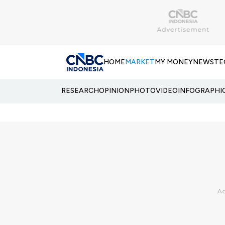
HOME
MARKET
MY MONEY
NEWS
TE
RESEARCH
OPINION
PHOTO
VIDEO
INFOGRAPHI