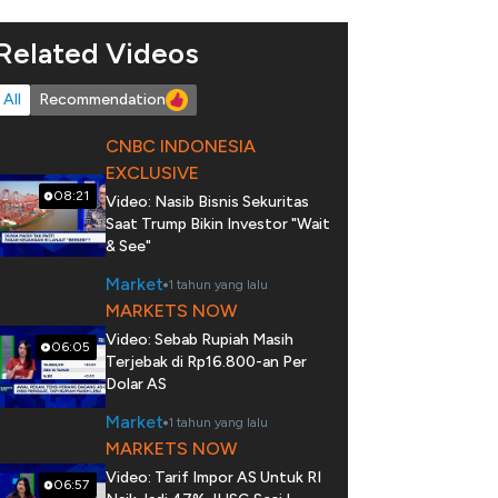
Related Videos
All
Recommendation
CNBC INDONESIA
EXCLUSIVE
08:21
Video: Nasib Bisnis Sekuritas
Saat Trump Bikin Investor "Wait
& See"
Market
1 tahun yang lalu
MARKETS NOW
Video: Sebab Rupiah Masih
06:05
Terjebak di Rp16.800-an Per
Dolar AS
Market
1 tahun yang lalu
MARKETS NOW
Video: Tarif Impor AS Untuk RI
06:57