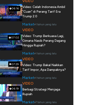
VIDEO
Video: Celah Indonesia Ambil
06:16
"Cuan" di Perang Tarif Era
Trump 2.0
Market
1 tahun yang lalu
VIDEO
Video: Trump Berkuasa Lagi,
07:02
Gimana Nasib Perang Dagang
Hingga Rupiah?
Market
1 tahun yang lalu
VIDEO
07:29
Video: Trump Bakal Naikkan
Tarif Impor, Apa Dampaknya?
Market
1 tahun yang lalu
VIDEO
06:19
Berbagi Strategi Menjaga
Rupiah
Market
7 tahun yang lalu