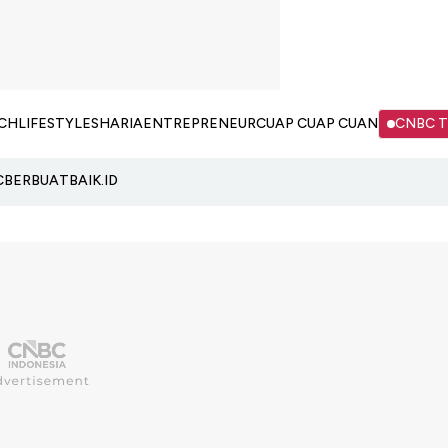
CH
LIFESTYLE
SHARIA
ENTREPRENEUR
CUAP CUAP CUAN
CNBC 
C
BERBUATBAIK.ID