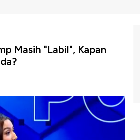
mp Masih "Labil", Kapan
eda?
ah masih bergerak volatil menghadapi gejolak global imbas
ntuh level Rp17.000 per Dolar AS, Rupiah saat ini
ar AS.
Bank CIMB Niaga, Hernaman Tandianto mengapresiasi
tabilitas Rupiah. Namun seiring dengan masih tingginya