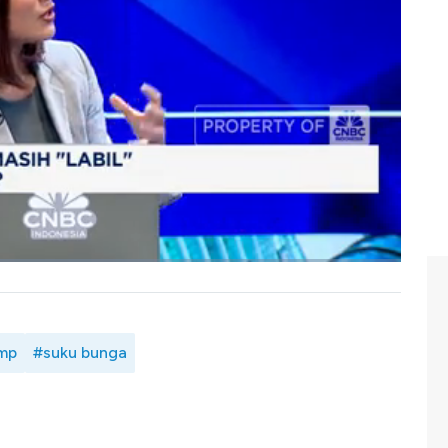
ergerak dikisaran Rp16.700-Rp17.000 per Dolar AS dalam
angan perang dagang AS-China masih dipandang sebagai
ai tukar.
enghadapi perang dagang? Selengkapnya simak dialog
sury & Distribution
PT Bank CIMB Niaga Tbk (BNGA)
,
NBC Indonesia (Jum'at, 11/04/2025)
mp
#suku bunga