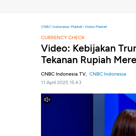
CNBC Indonesia
Market
Video Market
CURRENCY CHECK
Video: Kebijakan Tru
Tekanan Rupiah Mer
CNBC Indonesia TV,
CNBC Indonesia
11 April 2025 15:43
Jakarta, CNBC Indonesia-
Nilai tukar Rupi
perang dagang Global. Setelah sempat menye
berhasil menguat ke posisi Rp16.800 per Dol
SEVP Head of Treasury & Distribution 
intervensi Bank Indonesia dalam menjaga s