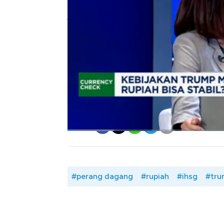
permintaan valas, Rupiah diproyeksi akan b
jangka pendek.
Kebijakan Presiden Trump hingga perkemb
sentimen yang akan mendorong volatilitas nil
Seperti apa analisa pergerakan Rupiah m
Anneke Wijaya dengan SEVP Head of Trea
Hernaman Tandianto dalam Power Lunch, C
Bagikan:
#perang dagang
#rupiah
#ihsg
#tru