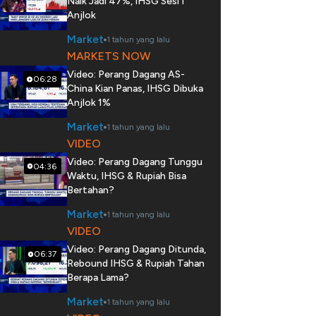
Naik Jadi 47%, IHSG Sesi I
Anjlok
Market
1 tahun yang lalu
MARKETS NOW
Video: Perang Dagang AS-
06:28
China Kian Panas, IHSG Dibuka
Anjlok 1%
Market
1 tahun yang lalu
VIDEO
Video: Perang Dagang Tunggu
04:36
Waktu, IHSG & Rupiah Bisa
Bertahan?
Market
1 tahun yang lalu
VIDEO
Video: Perang Dagang Ditunda,
06:37
Rebound IHSG & Rupiah Tahan
Berapa Lama?
Market
1 tahun yang lalu