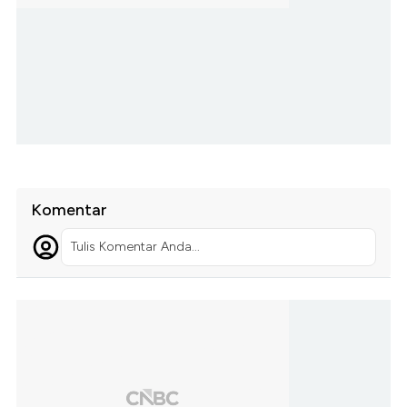
Komentar
Tulis Komentar Anda...