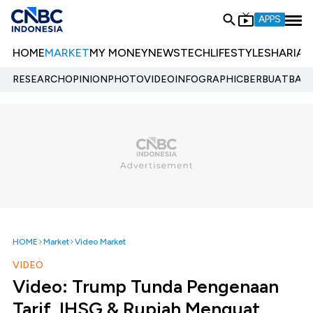
APPS
HOME
MARKET
MY MONEY
NEWS
TECH
LIFESTYLE
SHARIA
E
RESEARCH
OPINION
PHOTO
VIDEO
INFOGRAPHIC
BERBUATBAIK.
HOME
Market
Video Market
VIDEO
Video: Trump Tunda Pengenaan
Tarif, IHSG & Rupiah Menguat