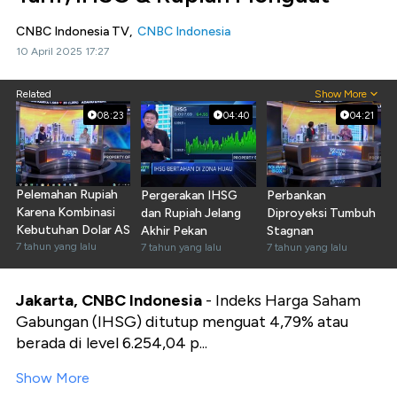
CNBC Indonesia TV,
CNBC Indonesia
10 April 2025 17:27
Related
Show More
08:23
04:40
04:21
Pelemahan Rupiah
Pergerakan IHSG
Perbankan
Karena Kombinasi
dan Rupiah Jelang
Diproyeksi Tumbuh
Kebutuhan Dolar AS
Akhir Pekan
Stagnan
7 tahun yang lalu
7 tahun yang lalu
7 tahun yang lalu
Jakarta, CNBC Indonesia
- Indeks Harga Saham
Gabungan (IHSG) ditutup menguat 4,79% atau
berada di level 6.254,04 p...
Show More