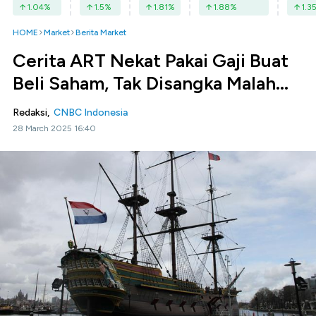
1.04
%
1.5
%
1.81
%
1.88
%
1.3
HOME
Market
Berita Market
Cerita ART Nekat Pakai Gaji Buat
Beli Saham, Tak Disangka Malah...
Redaksi,
CNBC Indonesia
28 March 2025 16:40