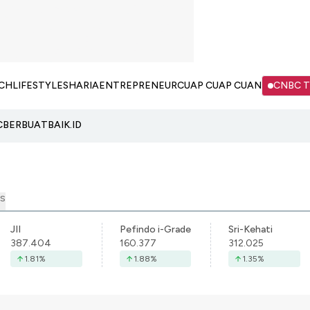
CH
LIFESTYLE
SHARIA
ENTREPRENEUR
CUAP CUAP CUAN
CNBC 
C
BERBUATBAIK.ID
S
JII
Pefindo i-Grade
Sri-Kehati
387.404
160.377
312.025
1.81
%
1.88
%
1.35
%