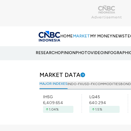
HOME
MARKET
MY MONEY
NEWS
TE
RESEARCH
OPINION
PHOTO
VIDEO
INFOGRAPHI
MARKET DATA
MAJOR INDEXES
INDO-FX
USD-FX
COMMODITIES
BOND
IHSG
LQ45
6,409.654
640.294
1.04
%
1.5
%