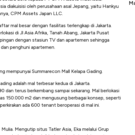
Tembaga Terbang ke Zona Berbahaya
Ma
ia diakuisisi oleh perusahaan asal Jepang, yaitu Hankyu
hanya, CPM Assets Japan LLC.
tar mal besar dengan fasilitas terlengkap di Jakarta.
okasi di Jl Asia Afrika, Tanah Abang, Jakarta Pusat
ampingan dengan stasiun TV dan apartemen sehingga
an dan penghuni apartemen.
ang mempunyai Summarecon Mall Kelapa Gading.
ing adalah mal terbesar kedua di Jakarta.
90 dan terus berkembang sampai sekarang. Mal berlokasi
i luas 150.000 m2 dan mengusung berbagai konsep, seperti
perkirakan ada 600 tenant beroperasi di mal ini.
 Mulia. Mengutip situs Tatler Asia, Eka melalui Grup