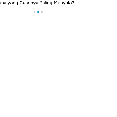
na yang Cuannya Paling Menyala?
Pengangguran Te