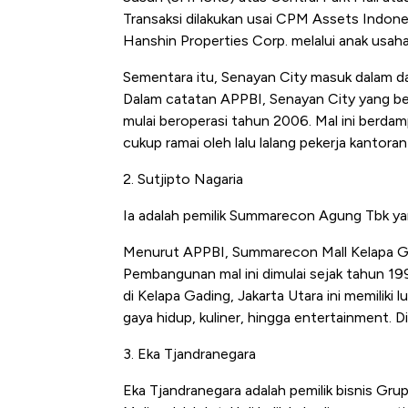
Transaksi dilakukan usai CPM Assets Indones
Hanshin Properties Corp. melalui anak usa
Sementara itu, Senayan City masuk dalam daf
Dalam catatan APPBI, Senayan City yang berl
mulai beroperasi tahun 2006. Mal ini berd
cukup ramai oleh lalu lalang pekerja kantor
2. Sutjipto Nagaria
Ia adalah pemilik Summarecon Agung Tbk y
Menurut APPBI, Summarecon Mall Kelapa Gad
Pembangunan mal ini dimulai sejak tahun 19
di Kelapa Gading, Jakarta Utara ini memilik
gaya hidup, kuliner, hingga entertainment. Di
3. Eka Tjandranegara
Eka Tjandranegara adalah pemilik bisnis Grup