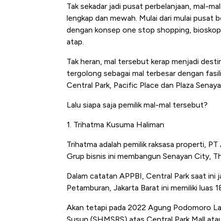
Tak sekadar jadi pusat perbelanjaan, mal-ma
lengkap dan mewah. Mulai dari mulai pusat b
dengan konsep one stop shopping, bioskop, 
atap.
Tak heran, mal tersebut kerap menjadi desti
tergolong sebagai mal terbesar dengan fasili
Central Park, Pacific Place dan Plaza Senaya
Lalu siapa saja pemilik mal-mal tersebut?
1. Trihatma Kusuma Haliman
Trihatma adalah pemilik raksasa properti,
Grup bisnis ini membangun Senayan City, Tha
Dalam catatan APPBI, Central Park saat ini ja
Petamburan, Jakarta Barat ini memiliki luas
Akan tetapi pada 2022 Agung Podomoro Lan
Susun (SHMSRS) atas Central Park Mall at