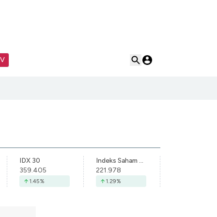
TV
IDX 30
Indeks Saham Syariah Indonesia
359.405
221.978
1.45
%
1.29
%