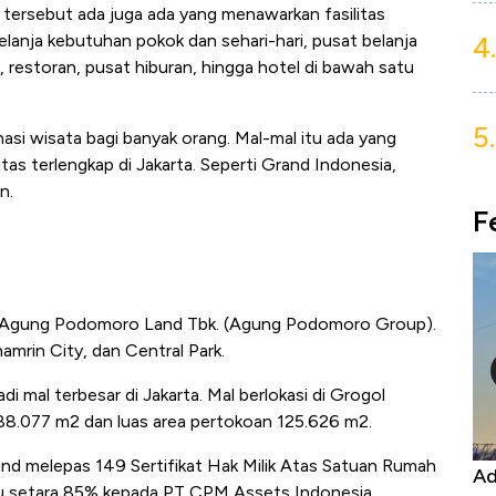
l tersebut ada juga ada yang menawarkan fasilitas
4.
elanja kebutuhan pokok dan sehari-hari, pusat belanja
restoran, pusat hiburan, hingga hotel di bawah satu
5.
nasi wisata bagi banyak orang. Mal-mal itu ada yang
tas terlengkap di Jakarta. Seperti Grand Indonesia,
n.
F
 PT Agung Podomoro Land Tbk. (Agung Podomoro Group).
mrin City, dan Central Park.
di mal terbesar di Jakarta. Mal berlokasi di Grogol
 188.077 m2 dan luas area pertokoan 125.626 m2.
d melepas 149 Sertifikat Hak Milik Atas Satuan Rumah
Kongo Tutup Keran Ekspor, Harga
Ad
au setara 85% kepada PT CPM Assets Indonesia.