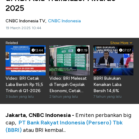
2025
CNBC Indonesia TV,
CNBC Indonesia
19 March 2025 10:44
Related
Show More
13:44
11:19
07:07
Video: BRI Cetak
Video: BRI Melesat
BBRI Bukukan
Laba Bersih Rp 15,5
di Tengah Gejolak
Kenaikan Laba
Triliun di Q1-2026
Ekonomi, Cetak
Bersih 14,6%
3 bulan yang lalu
Laba Hampir Rp30 T
2 tahun yang lalu
7 tahun yang lalu
Jakarta, CNBC Indonesia -
Emiten perbankan big
cap,
PT Bank Rakyat Indonesia (Persero) Tbk
(BBRI)
atau BRI kembal...