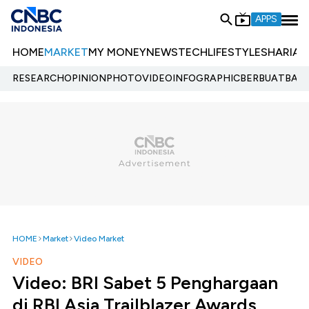
APPS
HOME
MARKET
MY MONEY
NEWS
TECH
LIFESTYLE
SHARIA
E
RESEARCH
OPINION
PHOTO
VIDEO
INFOGRAPHIC
BERBUATBAIK.
HOME
Market
Video Market
VIDEO
Video: BRI Sabet 5 Penghargaan
di RBI Asia Trailblazer Awards