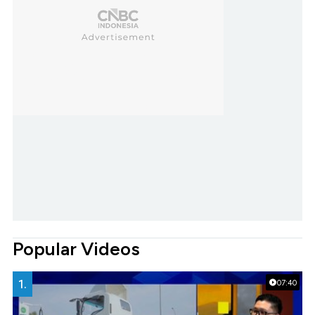
Popular Videos
1.
07:40