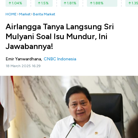
1.04
%
1.5
%
1.81
%
1.88
%
1.3
HOME
Market
Berita Market
Airlangga Tanya Langsung Sri
Mulyani Soal Isu Mundur, Ini
Jawabannya!
Emir Yanwardhana,
CNBC Indonesia
18 March 2025 16:29