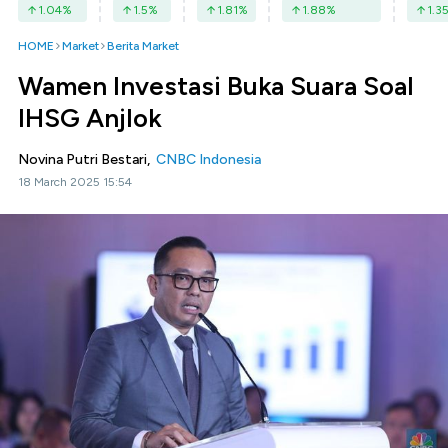
1.04
%
1.5
%
1.81
%
1.88
%
1.3
HOME
Market
Berita Market
Wamen Investasi Buka Suara Soal
IHSG Anjlok
Novina Putri Bestari,
CNBC Indonesia
18 March 2025 15:54