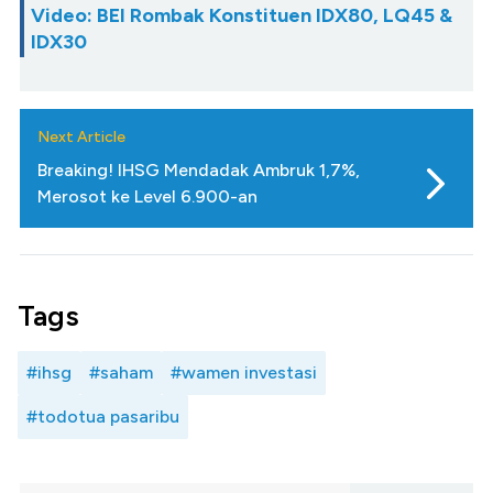
Video: BEI Rombak Konstituen IDX80, LQ45 &
IDX30
Next Article
Breaking! IHSG Mendadak Ambruk 1,7%,
Merosot ke Level 6.900-an
Tags
#ihsg
#saham
#wamen investasi
#todotua pasaribu