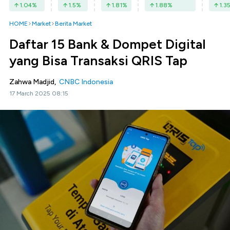
1.04
%
1.5
%
1.81
%
1.88
%
1.3
HOME
Market
Berita Market
Daftar 15 Bank & Dompet Digital
yang Bisa Transaksi QRIS Tap
Zahwa Madjid,
CNBC Indonesia
17 March 2025 08:15