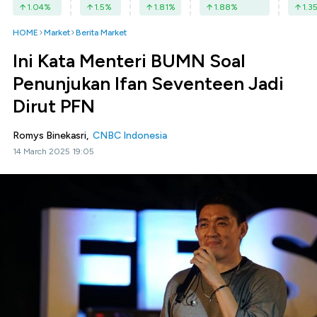
1.04
%
1.5
%
1.81
%
1.88
%
1.3
HOME
Market
Berita Market
Ini Kata Menteri BUMN Soal
Penunjukan Ifan Seventeen Jadi
Dirut PFN
Romys Binekasri,
CNBC Indonesia
14 March 2025 19:05