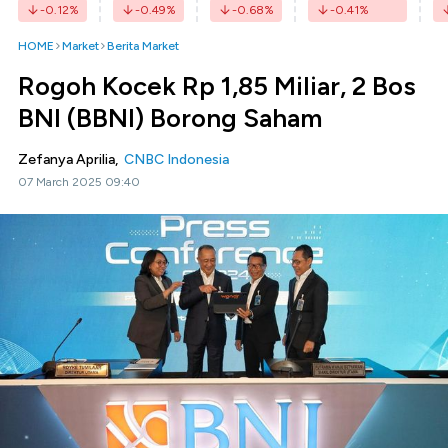
-0.12
%
-0.49
%
-0.68
%
-0.41
%
HOME
Market
Berita Market
Rogoh Kocek Rp 1,85 Miliar, 2 Bos
BNI (BBNI) Borong Saham
Zefanya Aprilia,
CNBC Indonesia
07 March 2025 09:40