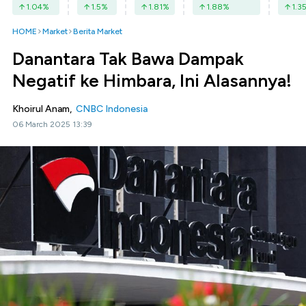
1.04
%
1.5
%
1.81
%
1.88
%
1.3
HOME
Market
Berita Market
Danantara Tak Bawa Dampak
Negatif ke Himbara, Ini Alasannya!
Khoirul Anam,
CNBC Indonesia
06 March 2025 13:39