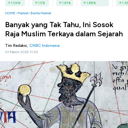
1.04
%
1.5
%
1.81
%
1.88
%
1.3
HOME
Market
Berita Market
Banyak yang Tak Tahu, Ini Sosok
Raja Muslim Terkaya dalam Sejarah
Tim Redaksi,
CNBC Indonesia
01 March 2025 11:30