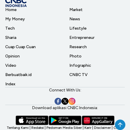
Home
Market
My Money
News
Tech
Lifestyle
Sharia
Entrepreneur
Cuap Cuap Cuan
Research
Opinion
Photo
Video
Infographic
Berbuatbaik.id
CNBC TV
Index
Connect With Us:
Download aplikasi CNBC Indonesia:
Tentang Kami
|
Redaksi
|
Pedoman Media Siber
|
Karir
|
Disclaimer
|
CNBC