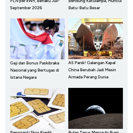
PLN per kWh, Berlaku Juli-
Bendung Katulampa, Muncul
September 2026
Batu-Batu Besar
AS Panik! Galangan Kapal
Gaji dan Bonus Paskibraka
China Berubah Jadi Mesin
Nasional yang Bertugas di
Armada Perang Dunia
Istana Negara
Pengganti Skor Kredit,
Bulan Terus Menjauhi Bumi,