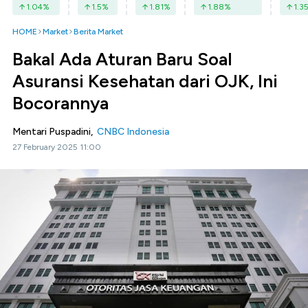
1.04
%
1.5
%
1.81
%
1.88
%
1.3
HOME
Market
Berita Market
Bakal Ada Aturan Baru Soal
Asuransi Kesehatan dari OJK, Ini
Bocorannya
Mentari Puspadini,
CNBC Indonesia
27 February 2025 11:00