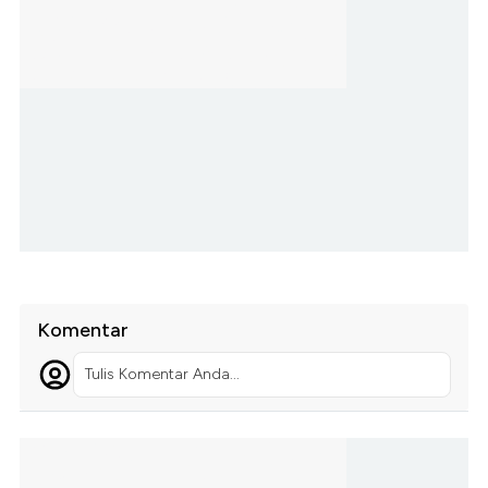
Komentar
Tulis Komentar Anda...