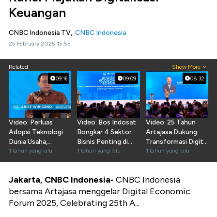
Keuangan
CNBC Indonesia TV,
CNBC Indonesia
25 February 2025 15:55
Related
Show More
09:16
09:09
08:32
Video: Perluas
Video: Bos Indosat
Video: 25 Tahun
Adopsi Teknologi
Bongkar 4 Sektor
Artajasa Dukung
Dunia Usaha,
Bisnis Penting di
Transformasi Digital
Kemenkeu Lakukan
1 tahun yang lalu
Ekonomi Digital
1 tahun yang lalu
Sistem Pembayaran
1 tahun yang lalu
Hal Ini
Jakarta, CNBC Indonesia-
CNBC Indonesia
bersama Artajasa menggelar Digital Economic
Forum 2025, Celebrating 25th A...