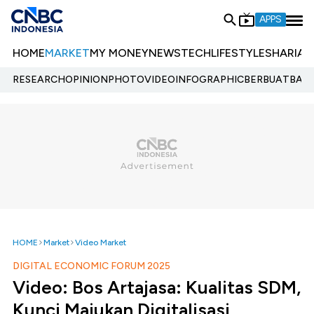
APPS
HOME
MARKET
MY MONEY
NEWS
TECH
LIFESTYLE
SHARIA
E
RESEARCH
OPINION
PHOTO
VIDEO
INFOGRAPHIC
BERBUATBAIK.
HOME
Market
Video Market
DIGITAL ECONOMIC FORUM 2025
Video: Bos Artajasa: Kualitas SDM,
Kunci Majukan Digitalisasi