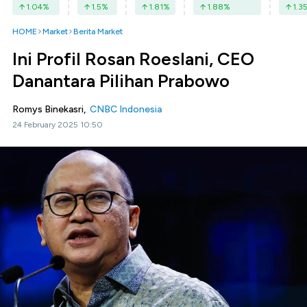
1.04
%
1.5
%
1.81
%
1.88
%
1.3
HOME
Market
Berita Market
Ini Profil Rosan Roeslani, CEO
Danantara Pilihan Prabowo
Romys Binekasri,
CNBC Indonesia
24 February 2025 10:50