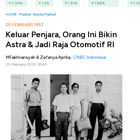
1.04
%
1.5
%
1.81
%
1.88
%
1.3
HOME
Market
Berita Market
20 FEBRUARI 1957
Keluar Penjara, Orang Ini Bikin
Astra & Jadi Raja Otomotif RI
MFakhriansyah & Zefanya Aprilia,
CNBC Indonesia
20 February 2025 18:40