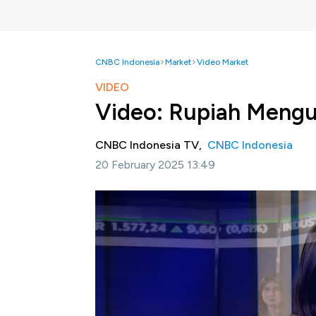
CNBC Indonesia
Market
Video Market
VIDEO
Video: Rupiah Mengu
CNBC Indonesia TV,
CNBC Indonesia
20 February 2025 13:49
Jakarta, CNBC Indonesia
- Sejumlah fakto
eksternal, The Fed, diyakini belum akan mem
keputusan BI untuk menahan suku bunga hing
berjalan.
Selengkapnya saksikan dialog Bunga Cinka
Virdaus di Program Power Lunch CNBC Indo