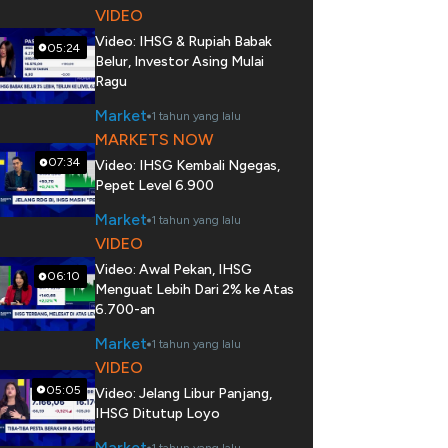
VIDEO
Video: IHSG & Rupiah Babak
05:24
Belur, Investor Asing Mulai
Ragu
Market
1 tahun yang lalu
MARKETS NOW
07:34
Video: IHSG Kembali Ngegas,
Pepet Level 6.900
Market
1 tahun yang lalu
VIDEO
Video: Awal Pekan, IHSG
06:10
Menguat Lebih Dari 2% ke Atas
6.700-an
Market
1 tahun yang lalu
VIDEO
05:05
Video: Jelang Libur Panjang,
IHSG Ditutup Loyo
Market