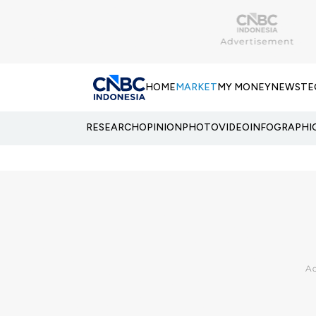
HOME
MARKET
MY MONEY
NEWS
TE
RESEARCH
OPINION
PHOTO
VIDEO
INFOGRAPHI