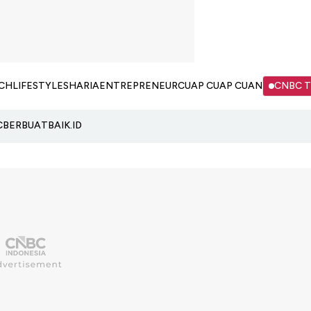
CH
LIFESTYLE
SHARIA
ENTREPRENEUR
CUAP CUAP CUAN
CNBC 
C
BERBUATBAIK.ID