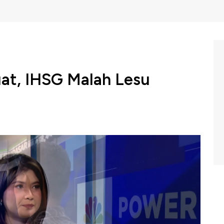
at, IHSG Malah Lesu
r mempengaruhi pergerakan IHSG hari ini. Dari sisi
angkas suku bunga. Sementara dari domestik, yakni soal
ga transaksi berjalan yang masih negatif dan neraca
 bersama Analyst CNBC Indonesia Research Revo Gilang
nesia, Kamis (20/02/2025).