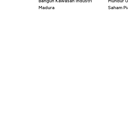
Bangun Kawasan Industri
Mundur U
Madura
Saham Pi