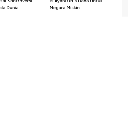
sai Kontroversi
Mulyani Urus Dana Untuk
ala Dunia
Negara Miskin