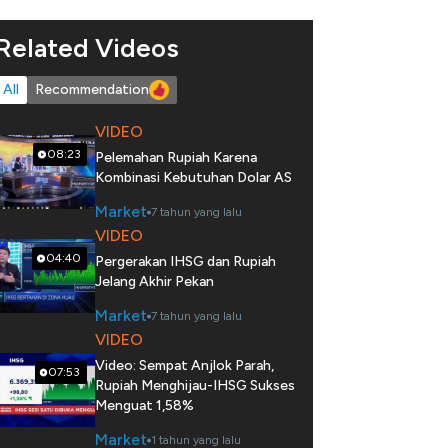
Related Videos
All
Recommendation
VIDEO
08:23
Pelemahan Rupiah Karena
Kombinasi Kebutuhan Dolar AS
Market
7 tahun yang lalu
VIDEO
04:40
Pergerakan IHSG dan Rupiah
Jelang Akhir Pekan
Market
7 tahun yang lalu
VIDEO
Video: Sempat Anjlok Parah,
07:53
Rupiah Menghijau-IHSG Sukses
Menguat 1,58%
Market
1 tahun yang lalu