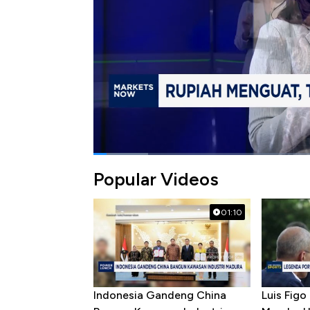
Bagikan:
#ihsg
#rupiah
Popular Videos
01:10
Indonesia Gandeng China
Luis Figo