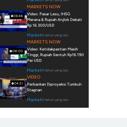
1 tahun yang lalu
MARKETS NOW
Video: Pasar Lesu, IHSG
06:46
Merana & Rupiah Anjlok Dekati
Rp 16.300/USD
Market
1 tahun yang lalu
MARKETS NOW
Video: Ketidakpastian Masih
08:00
Tinggi, Rupiah Sentuh Rp16.190
Per USD
Market
1 tahun yang lalu
VIDEO
04:21
Perbankan Diproyeksi Tumbuh
Stagnan
Market
7 tahun yang lalu