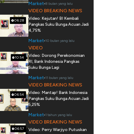
Market
8 bulan yang lalu
VIDEO BREAKING NEWS
Video: Kejutan! BI Kembali
06:28
Pangkas Suku Bunga Acuan Jadi
4,75%
Market
10 bulan yang lalu
VIDEO
Video: Dorong Perekonomian
10:54
RI, Bank Indonesia Pangkas
Suku Bunga Lagi
Market
11 bulan yang lalu
VIDEO BREAKING NEWS
Video: Mantap! Bank Indonesia
06:54
Pangkas Suku Bunga Acuan Jadi
5,25%
Market
1 tahun yang lalu
VIDEO BREAKING NEWS
06:57
Video: Perry Warjiyo Putuskan