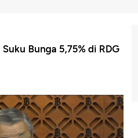
l Suku Bunga 5,75% di RDG
bernur Bank Indonesia (RDG BI) pada Februari 2025
uku bunga acuan di 5,75% dengan suku bunga Deposit
g facility sebesar 6,50%
C Indonesia (Rabu, 19/02/2025)