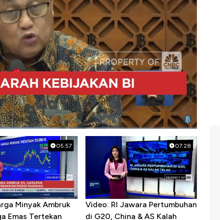
nesia
#perry warjiyo
#rupiah
05:57
07:28
arga Minyak Ambruk
Video: RI Jawara Pertumbuhan
ga Emas Tertekan
di G20, China & AS Kalah