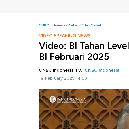
CNBC Indonesia
Market
Video Market
VIDEO BREAKING NEWS
Video: BI Tahan Leve
BI Februari 2025
CNBC Indonesia TV,
CNBC Indonesia
19 February 2025 14:53
Jakarta, CNBC Indonesia-
Rapat Dewan Gu
memutuskan untuk mempertahankan level s
Facility sebesar 5,0% dan suku bunga lendin
Selengkapnya saksikan Breaking News, CNB