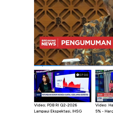
Bagikan:
#suku bunga
#bi rate
#bi
#bank indo
Popular Videos
07:00
Video; PDB RI Q2-2026
Video: H
Lampaui Ekspektasi, IHSG
5% - Har