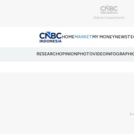
HOME
MARKET
MY MONEY
NEWS
TE
RESEARCH
OPINION
PHOTO
VIDEO
INFOGRAPHI