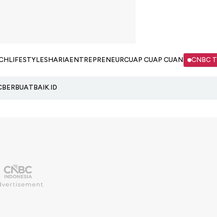
CH
LIFESTYLE
SHARIA
ENTREPRENEUR
CUAP CUAP CUAN
CNBC 
C
BERBUATBAIK.ID