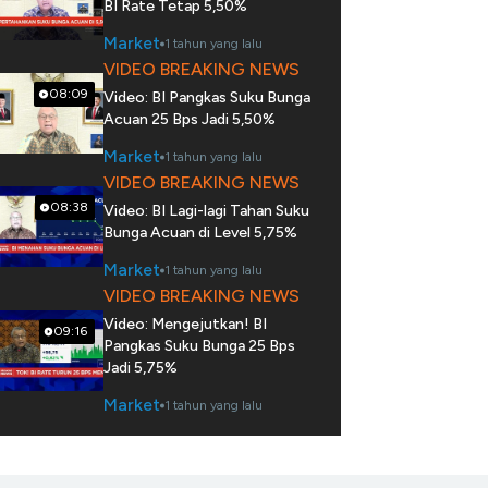
BI Rate Tetap 5,50%
Market
1 tahun yang lalu
VIDEO BREAKING NEWS
08:09
Video: BI Pangkas Suku Bunga
Acuan 25 Bps Jadi 5,50%
Market
1 tahun yang lalu
VIDEO BREAKING NEWS
08:38
Video: BI Lagi-lagi Tahan Suku
Bunga Acuan di Level 5,75%
Market
1 tahun yang lalu
VIDEO BREAKING NEWS
Video: Mengejutkan! BI
09:16
Pangkas Suku Bunga 25 Bps
Jadi 5,75%
Market
1 tahun yang lalu