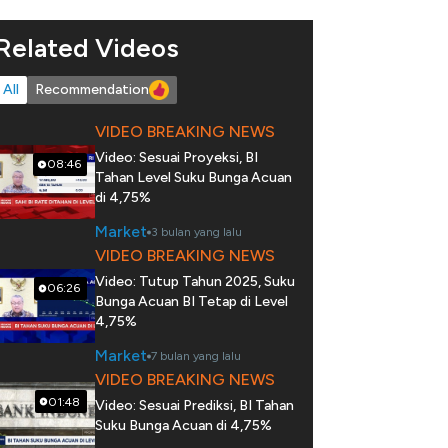
Related Videos
All
Recommendation
VIDEO BREAKING NEWS
Video: Sesuai Proyeksi, BI
08:46
Tahan Level Suku Bunga Acuan
di 4,75%
Market
3 bulan yang lalu
VIDEO BREAKING NEWS
Video: Tutup Tahun 2025, Suku
06:26
Bunga Acuan BI Tetap di Level
4,75%
Market
7 bulan yang lalu
VIDEO BREAKING NEWS
01:48
Video: Sesuai Prediksi, BI Tahan
Suku Bunga Acuan di 4,75%