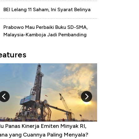
BEI Lelang 11 Saham, Ini Syarat Belinya
Prabowo Mau Perbaiki Buku SD-SMA,
Malaysia-Kamboja Jadi Pembanding
eatures
u Panas Kinerja Emiten Minyak RI,
10 Provinsi den
na yang Cuannya Paling Menyala?
Pengangguran Te