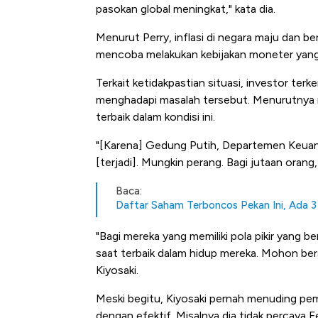
pasokan global meningkat," kata dia.
Menurut Perry, inflasi di negara maju dan b
mencoba melakukan kebijakan moneter yang 
Terkait ketidakpastian situasi, investor ter
menghadapi masalah tersebut. Menurutnya m
terbaik dalam kondisi ini.
"[Karena] Gedung Putih, Departemen Keuan
[terjadi]. Mungkin perang. Bagi jutaan orang,
Baca:
Daftar Saham Terboncos Pekan Ini, Ada 3
"Bagi mereka yang memiliki pola pikir yang b
saat terbaik dalam hidup mereka. Mohon bersi
Kiyosaki.
Meski begitu, Kiyosaki pernah menuding pe
dengan efektif. Misalnya dia tidak percaya