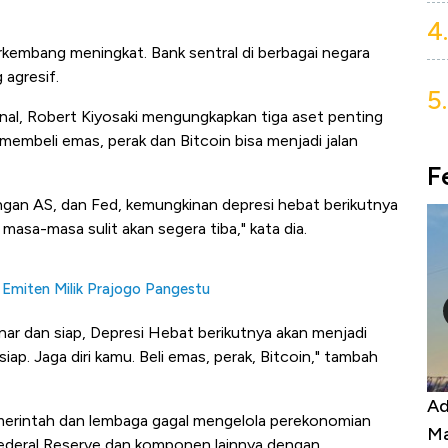
4.
erkembang meningkat. Bank sentral di berbagai negara
agresif.
5.
kenal, Robert Kiyosaki mengungkapkan tiga aset penting
embeli emas, perak dan Bitcoin bisa menjadi jalan
F
gan AS, dan Fed, kemungkinan depresi hebat berikutnya
 masa-masa sulit akan segera tiba," kata dia.
 Emiten Milik Prajogo Pangestu
enar dan siap, Depresi Hebat berikutnya akan menjadi
ap. Jaga diri kamu. Beli emas, perak, Bitcoin," tambah
Kongo Tutup Keran Ekspor, Harga
Ad
merintah dan lembaga gagal mengelola perekonomian
Tembaga Terbang ke Zona Berbahaya
Ma
 Federal Reserve dan komponen lainnya dengan