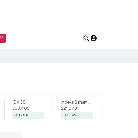
TV
IDX 30
Indeks Saham Syariah Indonesia
359.405
221.978
1.45
%
1.29
%