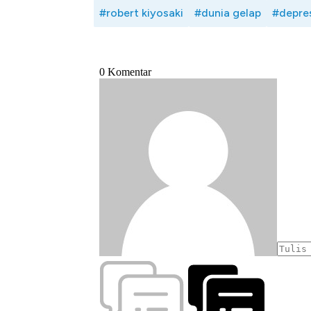
#robert kiyosaki
#dunia gelap
#depre