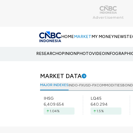
HOME
MARKET
MY MONEY
NEWS
TE
RESEARCH
OPINION
PHOTO
VIDEO
INFOGRAPHI
MARKET DATA
MAJOR INDEXES
INDO-FX
USD-FX
COMMODITIES
BOND
IHSG
LQ45
6,409.654
640.294
1.04
%
1.5
%