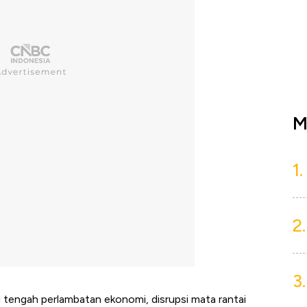
M
1.
2.
3.
 tengah perlambatan ekonomi, disrupsi mata rantai