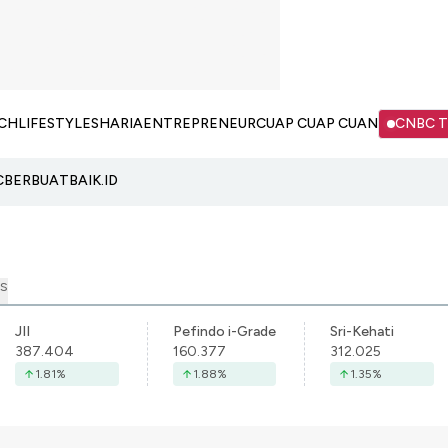
CH
LIFESTYLE
SHARIA
ENTREPRENEUR
CUAP CUAP CUAN
CNBC 
C
BERBUATBAIK.ID
S
JII
Pefindo i-Grade
Sri-Kehati
387.404
160.377
312.025
1.81
%
1.88
%
1.35
%