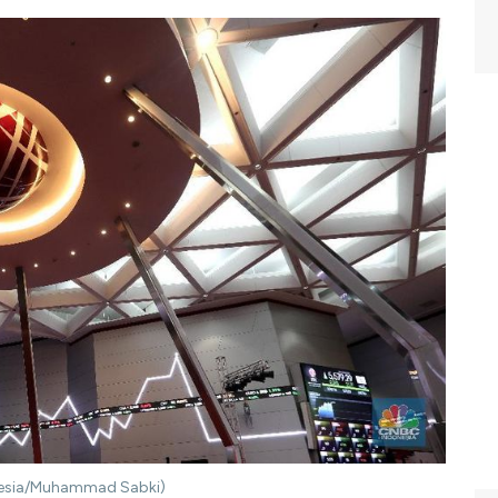
donesia/Muhammad Sabki)