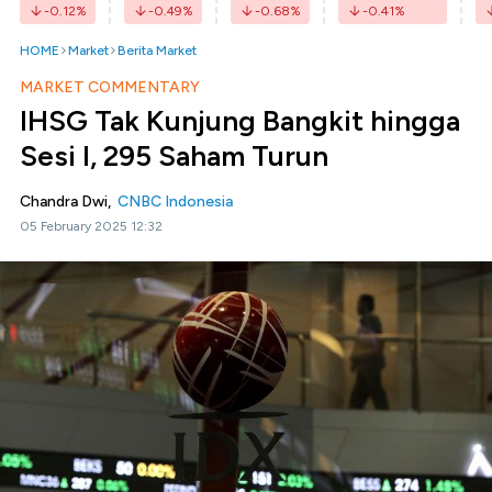
-0.12
%
-0.49
%
-0.68
%
-0.41
%
HOME
Market
Berita Market
MARKET COMMENTARY
IHSG Tak Kunjung Bangkit hingga
Sesi I, 295 Saham Turun
Chandra Dwi,
CNBC Indonesia
05 February 2025 12:32