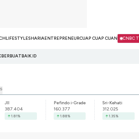
CH
LIFESTYLE
SHARIA
ENTREPRENEUR
CUAP CUAP CUAN
CNBC 
C
BERBUATBAIK.ID
S
JII
Pefindo i-Grade
Sri-Kehati
387.404
160.377
312.025
1.81
%
1.88
%
1.35
%