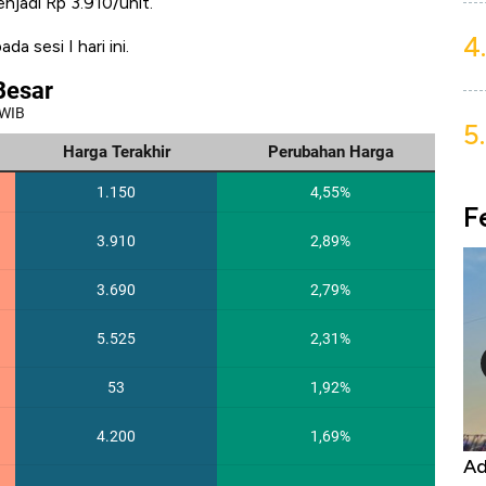
njadi Rp 3.910/unit.
4.
a sesi I hari ini.
5.
F
Kongo Tutup Keran Ekspor, Harga
Ad