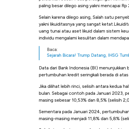
paling besar dilego asing yakni mencapai Rp 
Selain karena dilego asing,
Salah satu penye
yakni likuiditasnya yang sangat ketat.Likuid
uang tunai atau aset likuid dalam sistem keu
individu mengalami kesulitan dalam mendapa
Baca:
Sejarah Bicara! Trump Datang, IHSG Tu
Data dari Bank Indonesia (BI) menunjukkan
pertumbuhan kredit seringkali berada di at
Jika dilihat lebih rinci, selisih antara kedu
bulan. Sebagai contoh pada Januari 2023, 
masing sebesar 10,53% dan 8,5% (selisih 2,
Sementara pada Januari 2024, pertumbuhan
masing-masing menjadi 11,8% dan 5,8% (seli