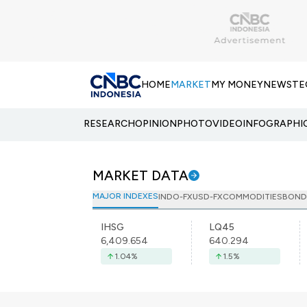
HOME
MARKET
MY MONEY
NEWS
TE
RESEARCH
OPINION
PHOTO
VIDEO
INFOGRAPHI
MARKET DATA
MAJOR INDEXES
INDO-FX
USD-FX
COMMODITIES
BOND
IHSG
LQ45
6,409.654
640.294
1.04
%
1.5
%