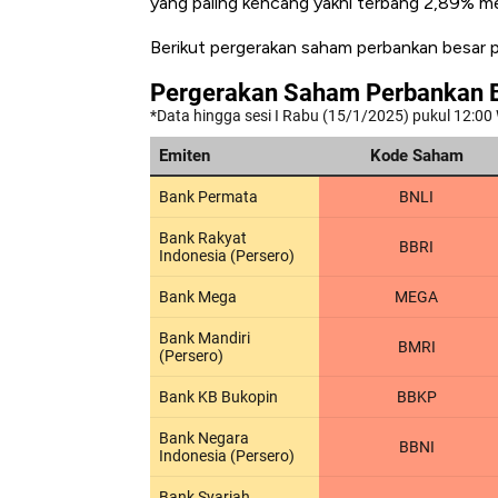
yang paling kencang yakni terbang 2,89% me
Berikut pergerakan saham perbankan besar pad