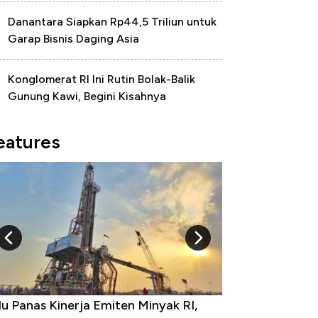
Danantara Siapkan Rp44,5 Triliun untuk
Garap Bisnis Daging Asia
Konglomerat RI Ini Rutin Bolak-Balik
Gunung Kawi, Begini Kisahnya
eatures
u Panas Kinerja Emiten Minyak RI,
10 Provinsi den