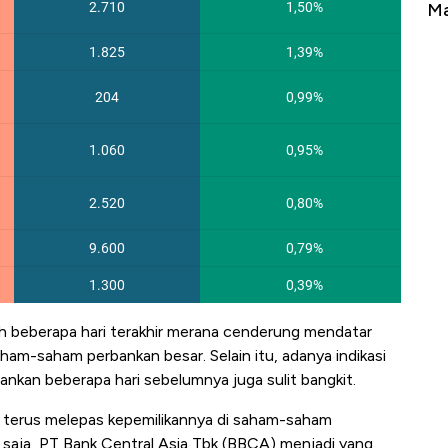
Tembaga Terbang ke Zona Berbahaya
Ma
h beberapa hari terakhir merana cenderung mendatar
ham-saham perbankan besar. Selain itu, adanya indikasi
nkan beberapa hari sebelumnya juga sulit bangkit.
ng terus melepas kepemilikannya di saham-saham
 saja, PT Bank Central Asia Tbk (BBCA) menjadi yang