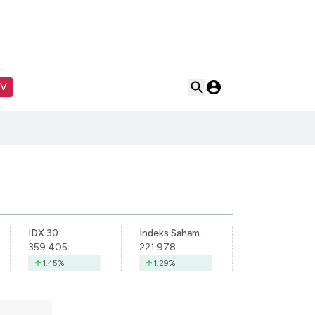
TV
IDX 30
Indeks Saham Syariah Indonesia
359.405
221.978
1.45
%
1.29
%