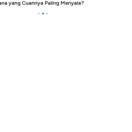
na yang Cuannya Paling Menyala?
Pengangguran Te