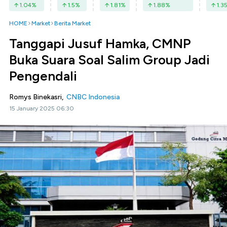
1.04
%
1.5
%
1.81
%
1.88
%
1.3
HOME
Market
Berita Market
Tanggapi Jusuf Hamka, CMNP
Buka Suara Soal Salim Group Jadi
Pengendali
Romys Binekasri,
CNBC Indonesia
15 January 2025 06:30