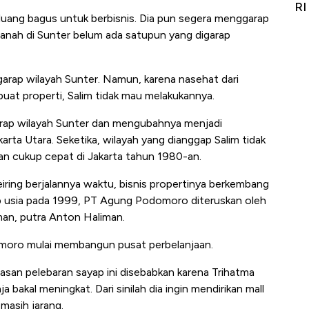
it
RI
Ad
eluang bagus untuk berbisnis. Dia pun segera menggarap
 tanah di Sunter belum ada satupun yang digarap
arap wilayah Sunter. Namun, karena nasehat dari
uat properti, Salim tidak mau melakukannya.
garap wilayah Sunter dan mengubahnya menjadi
rta Utara. Seketika, wilayah yang dianggap Salim tidak
n cukup cepat di Jakarta tahun 1980-an.
iring berjalannya waktu, bisnis propertinya berkembang
p usia pada 1999, PT Agung Podomoro diteruskan oleh
man, putra Anton Haliman.
domoro mulai membangun pusat perbelanjaan.
asan pelebaran sayap ini disebabkan karena Trihatma
 bakal meningkat. Dari sinilah dia ingin mendirikan mall
masih jarang.