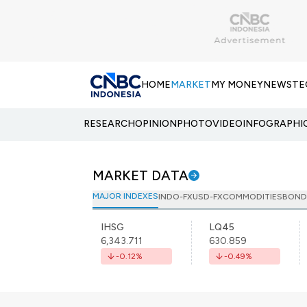
HOME
MARKET
MY MONEY
NEWS
TE
RESEARCH
OPINION
PHOTO
VIDEO
INFOGRAPHI
MARKET DATA
MAJOR INDEXES
INDO-FX
USD-FX
COMMODITIES
BOND
IHSG
LQ45
6,343.711
630.859
-0.12
%
-0.49
%