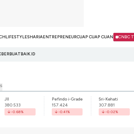
CH
LIFESTYLE
SHARIA
ENTREPRENEUR
CUAP CUAP CUAN
CNBC 
C
BERBUATBAIK.ID
S
JII
Pefindo i-Grade
Sri-Kehati
380.533
157.424
307.881
-0.68
%
-0.41
%
-0.02
%