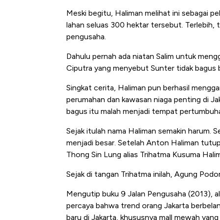
Alas Kaki Tumbuh Double Dig
Meski begitu, Haliman melihat ini sebagai p
lahan seluas 300 hektar tersebut. Terlebih,
pengusaha.
Dahulu pernah ada niatan Salim untuk mengg
Ciputra yang menyebut Sunter tidak bagus b
Singkat cerita, Haliman pun berhasil meng
perumahan dan kawasan niaga penting di Jaka
bagus itu malah menjadi tempat pertumbuha
Sejak itulah nama Haliman semakin harum. Se
menjadi besar. Setelah Anton Haliman tutu
Thong Sin Lung alias Trihatma Kusuma Hali
Sejak di tangan Trihatma inilah, Agung Po
Mengutip buku 9 Jalan Pengusaha (2013), al
percaya bahwa trend orang Jakarta berbelanja
baru di Jakarta, khususnya mall mewah yang 