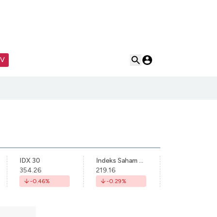
TV
IDX 30
Indeks Saham Syariah Indonesia
354.26
219.16
-0.46
%
-0.29
%