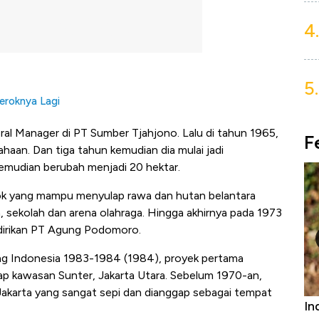
4.
5.
eroknya Lagi
al Manager di PT Sumber Tjahjono. Lalu di tahun 1965,
F
aan. Dan tiga tahun kemudian dia mulai jadi
mudian berubah menjadi 20 hektar.
osok yang mampu menyulap rawa dan hutan belantara
 sekolah dan arena olahraga. Hingga akhirnya pada 1973
ndirikan PT Agung Podomoro.
g Indonesia 1983-1984 (1984), proyek pertama
p kawasan Sunter, Jakarta Utara. Sebelum 1970-an,
 Jakarta yang sangat sepi dan dianggap sebagai tempat
niture &
Industri Susu Jadi Bintang Baru Ekonomi
5 