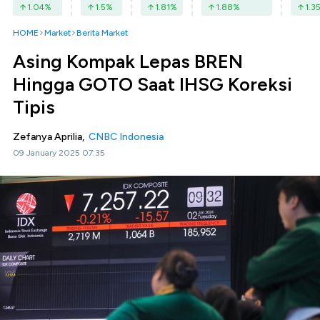
1.04
%
1.5
%
1.81
%
1.88
%
1.3
HOME
Market
Berita Market
Asing Kompak Lepas BREN
Hingga GOTO Saat IHSG Koreksi
Tipis
Zefanya Aprilia,
CNBC Indonesia
09 January 2025 07:35