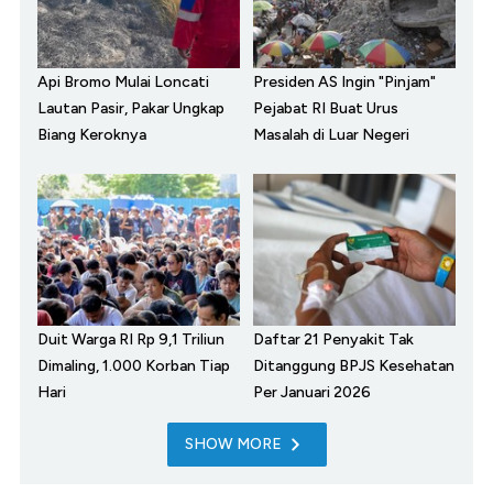
Api Bromo Mulai Loncati
Presiden AS Ingin "Pinjam"
Lautan Pasir, Pakar Ungkap
Pejabat RI Buat Urus
Biang Keroknya
Masalah di Luar Negeri
Duit Warga RI Rp 9,1 Triliun
Daftar 21 Penyakit Tak
Dimaling, 1.000 Korban Tiap
Ditanggung BPJS Kesehatan
Hari
Per Januari 2026
SHOW MORE