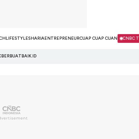
CH
LIFESTYLE
SHARIA
ENTREPRENEUR
CUAP CUAP CUAN
CNBC 
C
BERBUATBAIK.ID