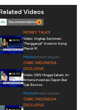
Related Videos
All
Recommendation
MONEY TALKS
Video: Ungkap Sentimen
08:53
"Pengganjal" Investor Asing
Masuk RI
Market
6 bulan yang lalu
CNBC INDONESIA
EXCLUSIVE
06:30
Video: SBN Hingga Saham, Ini
Kriteria Investasi Dapen Biar
Gak Boncos
Market
9 bulan yang lalu
CNBC INDONESIA
EXCLUSIVE