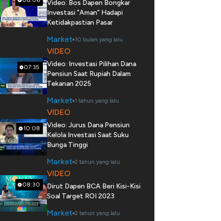
08:06
Video: Bos Dapen Bongkar
Investasi "Aman" Hadapi
Ketidakpastian Pasar
Market
10 bulan yang lalu
VIDEO
Video: Investasi Pilihan Dana
07:35
Pensiun Saat Rupiah Dalam
Tekanan 2025
Market
1 tahun yang lalu
VIDEO
Video: Jurus Dana Pensiun
10:08
Kelola Investasi Saat Suku
Bunga Tinggi
Market
2 tahun yang lalu
VIDEO
08:30
Dirut Dapen BCA Beri Kisi-Kisi
Soal Target ROI 2023
Market
2 tahun yang lalu