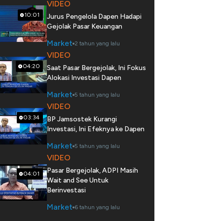
VIDEO
10:01
Jurus Pengelola Dapen Hadapi
Gejolak Pasar Keuangan
Market
2 tahun yang lalu
VIDEO
04:20
Saat Pasar Bergejolak, Ini Fokus
Alokasi Investasi Dapen
Market
5 tahun yang lalu
VIDEO
03:34
BP Jamsostek Kurangi
Investasi, Ini Efeknya ke Dapen
Market
5 tahun yang lalu
VIDEO
Pasar Bergejolak, ADPI Masih
04:01
Wait and See Untuk
Berinvestasi
Market
6 tahun yang lalu