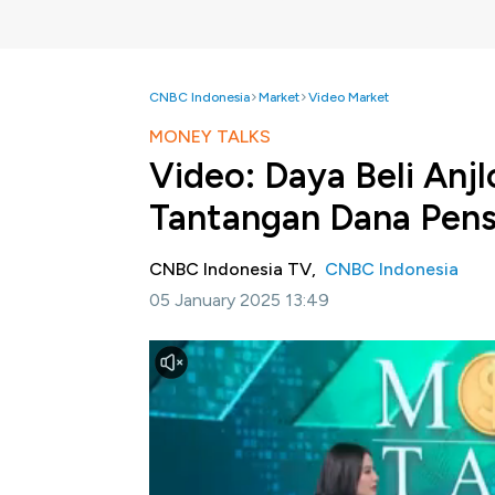
CNBC Indonesia
Market
Video Market
MONEY TALKS
Video: Daya Beli Anjl
Tantangan Dana Pens
CNBC Indonesia TV,
CNBC Indonesia
05 January 2025 13:49
Jakarta, CNBC Indonesia-
Prudent, Agile
Pensiun BCA, Budi Sutrisno strategi pengel
ketidakpastian pasar.
Pada 2025, Dapen BCA masih mengincar 
investasi di RDPT, Saham dan Reksadana Ca