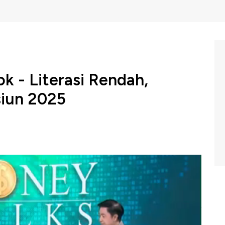
ok - Literasi Rendah,
iun 2025
 and Secure atau PAS disebut Direktur Utama Dana
olaan investasi dana pensiun menghadapi gejolak dan
pertumbuhan investasi pasar modal dengan meracik
mpuran dengan tetap menerapkan prinsip kehati-hatian.