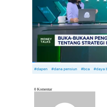
Di sisi lain, Budi juga mencermati kondisi
dan rendahnya literasi peserta terhadap pe
Seperti apa tantangan dan strategi penge
simak dialog Anneke Wijaya dengan Direkt
Lunch,CNBCIndonesia (Kamis, 04/01/2024
Bagikan:
#dapen
#dana pensiun
#bca
#daya b