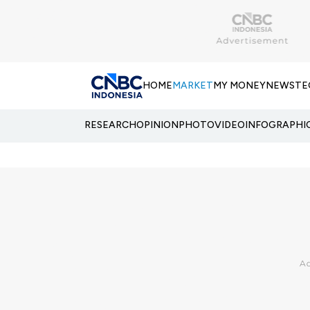
HOME
MARKET
MY MONEY
NEWS
TE
RESEARCH
OPINION
PHOTO
VIDEO
INFOGRAPHI