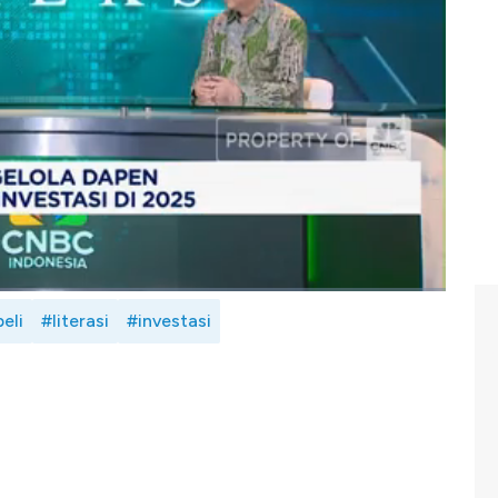
 tekanan daya beli terhadap kemampuan bayar iuran dapen
ntingnya dapen yang akan menjadi tantangan 2025.
lolaan investasi Dana Pensiun BCA 2025? Selengkapnya
ur Utama Dana Pensiun BCA, Budi Sutrisno dalam Power
)
eli
#literasi
#investasi