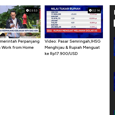
03:53
02:14
emerintah Perpanjang
Video: Pasar Semringah,IHSG
n Work from Home
Menghijau & Rupiah Menguat
ke Rp17.900/USD