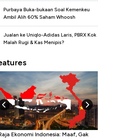
Purbaya Buka-bukaan Soal Kemenkeu
Ambil Alih 60% Saham Whoosh
Jualan ke Uniqlo-Adidas Laris, PBRX Kok
Malah Rugi & Kas Menipis?
eatures
lar AS Hancur di Asia: Rupiah, Won,