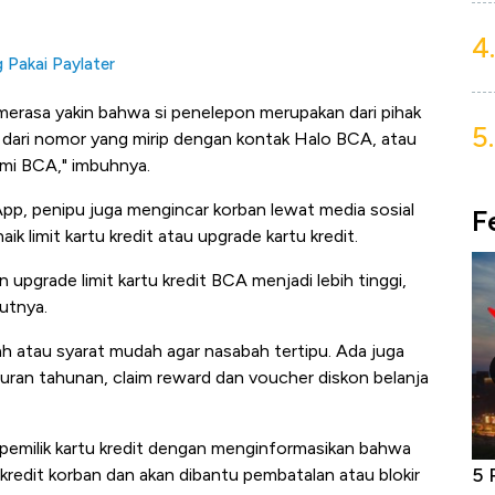
4.
 Pakai Paylater
t merasa yakin bahwa si penelepon merupakan dari pihak
5.
i dari nomor yang mirip dengan kontak Halo BCA, atau
mi BCA," imbuhnya.
pp, penipu juga mengincar korban lewat media sosial
F
k limit kartu kredit atau upgrade kartu kredit.
pgrade limit kartu kredit BCA menjadi lebih tinggi,
utnya.
ah atau syarat mudah agar nasabah tertipu. Ada juga
 iuran tahunan, claim reward dan voucher diskon belanja
pemilik kartu kredit dengan menginformasikan bahwa
niture &
5 Raja Ekonomi Indonesia: Maaf, Gak
Do
kredit korban dan akan dibantu pembatalan atau blokir