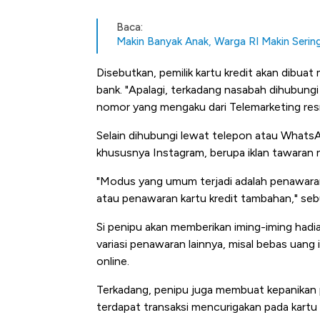
Baca:
Makin Banyak Anak, Warga RI Makin Sering
Disebutkan, pemilik kartu kredit akan dibua
bank. "Apalagi, terkadang nasabah dihubung
nomor yang mengaku dari Telemarketing res
Selain dihubungi lewat telepon atau WhatsA
khususnya Instagram, berupa iklan tawaran nai
"Modus yang umum terjadi adalah penawaran u
atau penawaran kartu kredit tambahan," seb
Si penipu akan memberikan iming-iming hadi
variasi penawaran lainnya, misal bebas uang
online.
Terkadang, penipu juga membuat kepanikan 
Bangkit dari Kubur! Bisnis Fur
terdapat transaksi mencurigakan pada kartu 