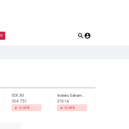
TV
IDX 30
Indeks Saham Syariah Indonesia
354.751
219.14
-0.32
%
-0.29
%