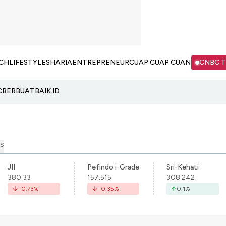
CH
LIFESTYLE
SHARIA
ENTREPRENEUR
CUAP CUAP CUAN
CNBC 
C
BERBUATBAIK.ID
S
JII
Pefindo i-Grade
Sri-Kehati
380.33
157.515
308.242
-0.73
%
-0.35
%
0.1
%