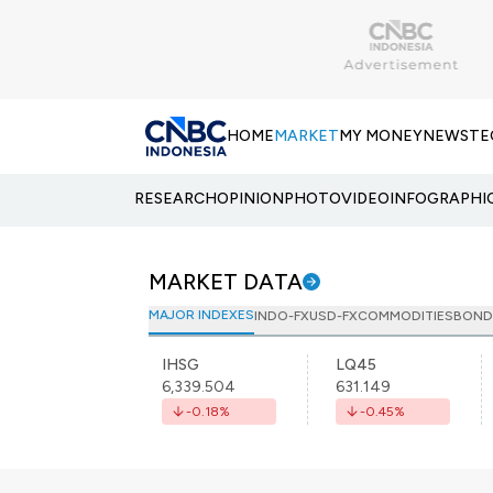
HOME
MARKET
MY MONEY
NEWS
TE
RESEARCH
OPINION
PHOTO
VIDEO
INFOGRAPHI
MARKET DATA
MAJOR INDEXES
INDO-FX
USD-FX
COMMODITIES
BOND
IHSG
LQ45
6,339.504
631.149
-0.18
%
-0.45
%