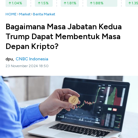
1.04
%
1.5
%
1.81
%
1.88
%
1.3
HOME
Market
Berita Market
Bagaimana Masa Jabatan Kedua
Trump Dapat Membentuk Masa
Depan Kripto?
dpu,
CNBC Indonesia
23 November 2024 18:50