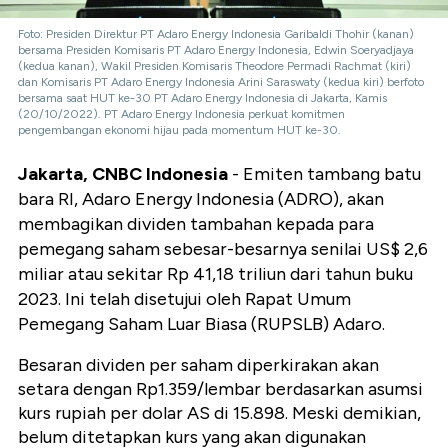
Foto: Presiden Direktur PT Adaro Energy Indonesia Garibaldi Thohir (kanan)
bersama Presiden Komisaris PT Adaro Energy Indonesia, Edwin Soeryadjaya
(kedua kanan), Wakil Presiden Komisaris Theodore Permadi Rachmat (kiri)
dan Komisaris PT Adaro Energy Indonesia Arini Saraswaty (kedua kiri) berfoto
bersama saat HUT ke-30 PT Adaro Energy Indonesia di Jakarta, Kamis
(20/10/2022). PT Adaro Energy Indonesia perkuat komitmen
pengembangan ekonomi hijau pada momentum HUT ke-30.
Jakarta, CNBC Indonesia
- Emiten tambang batu
bara RI, Adaro Energy Indonesia (ADRO), akan
membagikan dividen tambahan kepada para
pemegang saham sebesar-besarnya senilai
US$ 2,6
miliar atau sekitar Rp 41,18 triliun dari tahun buku
2023. Ini telah disetujui oleh Rapat Umum
Pemegang Saham Luar Biasa (RUPSLB) Adaro.
Besaran dividen per saham diperkirakan akan
setara dengan Rp1.359/lembar berdasarkan asumsi
kurs rupiah per dolar AS di 15.898.
Meski demikian,
belum ditetapkan kurs yang akan digunakan