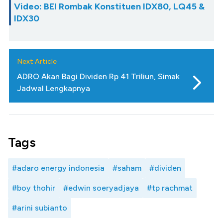
Video: BEI Rombak Konstituen IDX80, LQ45 &
IDX30
Next Article
ADRO Akan Bagi Dividen Rp 41 Triliun, Simak
Jadwal Lengkapnya
Tags
#adaro energy indonesia
#saham
#dividen
#boy thohir
#edwin soeryadjaya
#tp rachmat
#arini subianto