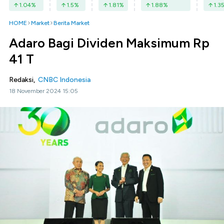
1.04
%
1.5
%
1.81
%
1.88
%
1.3
HOME
Market
Berita Market
Adaro Bagi Dividen Maksimum Rp
41 T
Redaksi,
CNBC Indonesia
18 November 2024 15:05