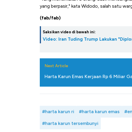
yang berpasir," kata Widodo, salah satu wa
(fab/fab)
Saksikan video di bawah ini:
Video: Iran Tuding Trump Lakukan "Diplo
Next Article
Harta Karun Emas Kerjaan Rp 6 Miliar G
#harta karun ri
#harta karun emas
#em
#harta karun tersembunyi