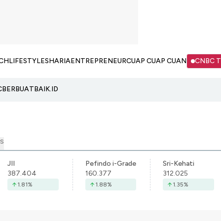
CH
LIFESTYLE
SHARIA
ENTREPRENEUR
CUAP CUAP CUAN
CNBC 
C
BERBUATBAIK.ID
S
JII
Pefindo i-Grade
Sri-Kehati
387.404
160.377
312.025
1.81
%
1.88
%
1.35
%