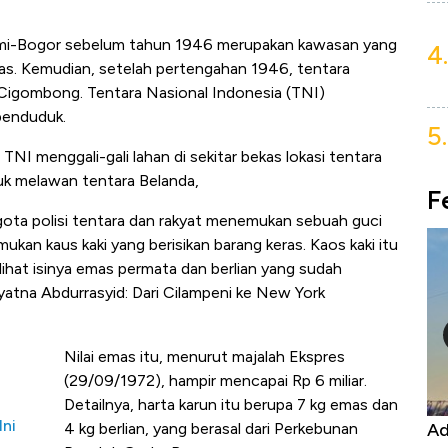
umi-Bogor sebelum tahun 1946 merupakan kawasan yang
4.
as. Kemudian, setelah pertengahan 1946, tentara
i Cigombong. Tentara Nasional Indonesia (TNI)
penduduk.
5.
NI menggali-gali lahan di sekitar bekas lokasi tentara
uk melawan tentara Belanda,
F
gota polisi tentara dan rakyat menemukan sebuah guci
ukan kaus kaki yang berisikan barang keras. Kaos kaki itu
ihat isinya emas permata dan berlian yang sudah
iyatna Abdurrasyid: Dari Cilampeni ke New York
Nilai emas itu, menurut majalah Ekspres
(29/09/1972), hampir mencapai Rp 6 miliar.
Detailnya, harta karun itu berupa 7 kg emas dan
Ini
ngo Tutup Keran Ekspor, Harga
Adu Panas Kiner
4 kg berlian, yang berasal dari Perkebunan