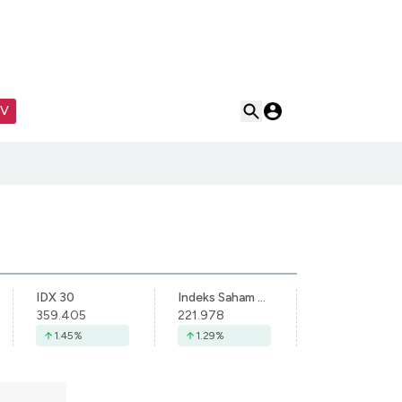
TV
IDX 30
Indeks Saham Syariah Indonesia
359.405
221.978
1.45
%
1.29
%