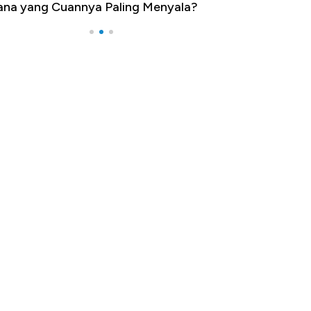
nya Paling Menyala?
Pengangguran Tertinggi, Ada 