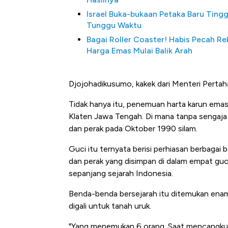
Te
Israel Buka-bukaan Petaka Baru Tingg
Tunggu Waktu
Bagai Roller Coaster! Habis Pecah Re
Harga Emas Mulai Balik Arah
Djojohadikusumo, kakek dari Menteri Pertaha
Tidak hanya itu, penemuan harta karun ema
Klaten Jawa Tengah. Di mana tanpa sengaja
dan perak pada Oktober 1990 silam.
Guci itu ternyata berisi perhiasan berbagai b
dan perak yang disimpan di dalam empat guc
sepanjang sejarah Indonesia.
Benda-benda bersejarah itu ditemukan enam
digali untuk tanah uruk.
"Yang menemukan 6 orang. Saat mencangkul 