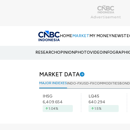
HOME
MARKET
MY MONEY
NEWS
TE
RESEARCH
OPINION
PHOTO
VIDEO
INFOGRAPHI
MARKET DATA
MAJOR INDEXES
INDO-FX
USD-FX
COMMODITIES
BOND
IHSG
LQ45
6,409.654
640.294
1.04
%
1.5
%