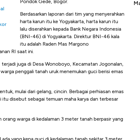
Pondok Gede, Bogor.
mbaga Terbang ke Zona Berbahaya
Mana yang Cuan
al
Berdasarkan laporan dari tim yang menyerahkan
harta karun itu ke Yogyakarta, harta karun itu
kor
lalu diserahkan kepada Bank Negara Indonesia
(BNI-46) di Yogyakarta. Direktur BNI-46 kala
itu adalah Raden Mas Margono
nan RI saat ini.
s terjadi juga di Desa Wonoboyo, Kecamatan Jogonalan,
 warga penggali tanah uruk menemukan guci berisi emas
entuk, mulai dari gelang, cincin. Berbagai perhiasan emas
i itu disebut sebagai temuan maha karya dan terbesar
 orang warga di kedalaman 3 meter tanah berpasir yang
ada yang kena guci di kedalaman tanah sekitar 3 meter