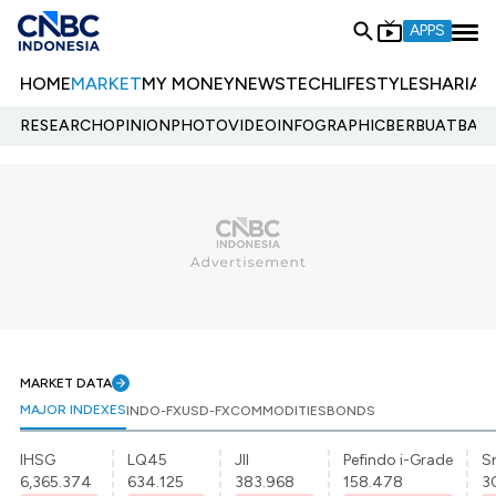
APPS
HOME
MARKET
MY MONEY
NEWS
TECH
LIFESTYLE
SHARIA
E
RESEARCH
OPINION
PHOTO
VIDEO
INFOGRAPHIC
BERBUATBAIK.
MARKET DATA
MAJOR INDEXES
INDO-FX
USD-FX
COMMODITIES
BONDS
IHSG
LQ45
JII
Pefindo i-Grade
Sr
6,365.374
634.125
383.968
158.478
3