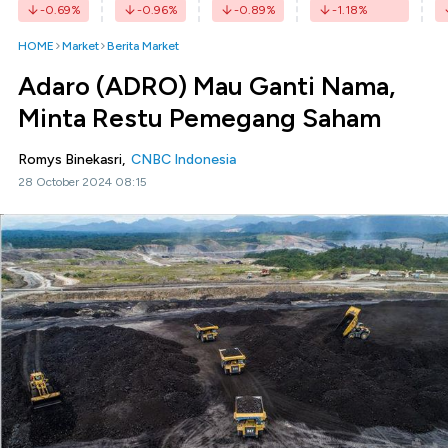
-0.69
%
-0.96
%
-0.89
%
-1.18
%
HOME
Market
Berita Market
Adaro (ADRO) Mau Ganti Nama,
Minta Restu Pemegang Saham
Romys Binekasri,
CNBC Indonesia
28 October 2024 08:15