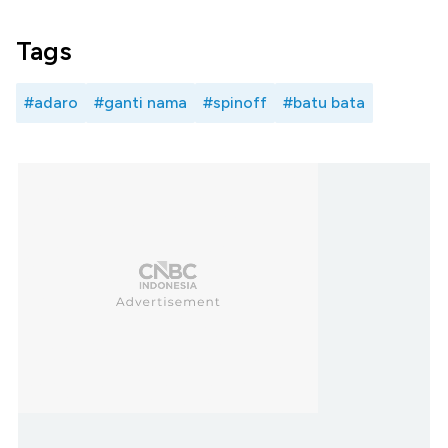
Tags
#adaro
#ganti nama
#spinoff
#batu bata