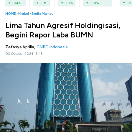
1.04
%
1.5
%
1.81
%
1.88
%
1.3
HOME
Market
Berita Market
Lima Tahun Agresif Holdingisasi,
Begini Rapor Laba BUMN
Zefanya Aprilia,
CNBC Indonesia
03 October 2024 15:45